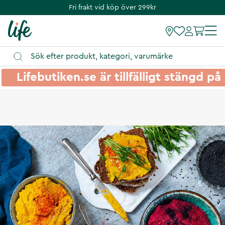
Fri frakt vid köp över 299kr
Lifebutiken.se är tillfälligt stängd 