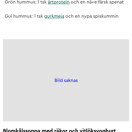
Grön hummus: 1 tsk
ärtprotein
och en näve färsk spenat
Gul hummus: 1 tsk
gurkmeja
och en nypa spiskummin
Bild saknas
Blomkålssoppa med räkor och vitlöksyoghurt