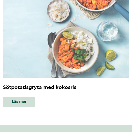
Sötpotatisgryta med kokosris
Läs mer