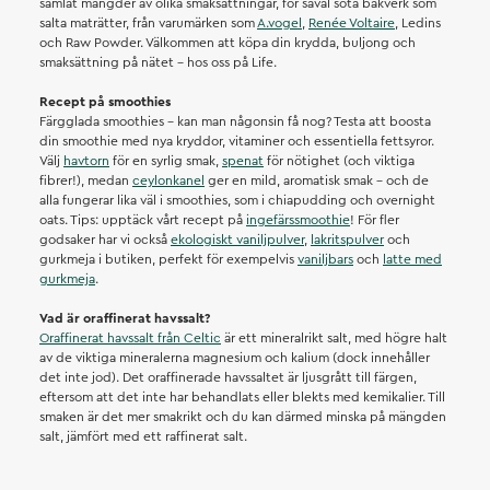
samlat mängder av olika smaksättningar, för såväl söta bakverk som
salta maträtter, från varumärken som
A.vogel
,
Renée Voltaire
, Ledins
och Raw Powder. Välkommen att köpa din krydda, buljong och
smaksättning på nätet – hos oss på Life.
Recept på smoothies
Färgglada smoothies – kan man någonsin få nog? Testa att boosta
din smoothie med nya kryddor, vitaminer och essentiella fettsyror.
Välj
havtorn
för en syrlig smak,
spenat
för nötighet (och viktiga
fibrer!), medan
ceylonkanel
ger en mild, aromatisk smak – och de
alla fungerar lika väl i smoothies, som i chiapudding och overnight
oats. Tips: upptäck vårt recept på
ingefärssmoothie
! För fler
godsaker har vi också
ekologiskt vaniljpulver
,
lakritspulver
och
gurkmeja i butiken, perfekt för exempelvis
vaniljbars
och
latte med
gurkmeja
.
Vad är oraffinerat havssalt?
Oraffinerat havssalt från Celtic
är ett mineralrikt salt, med högre halt
av de viktiga mineralerna magnesium och kalium (dock innehåller
det inte jod). Det oraffinerade havssaltet är ljusgrått till färgen,
eftersom att det inte har behandlats eller blekts med kemikalier. Till
smaken är det mer smakrikt och du kan därmed minska på mängden
salt, jämfört med ett raffinerat salt.