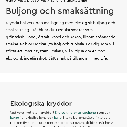
Hem
Mat & Dryck
Mat
Buljong & smaksättning
Buljong och smaksättning
Krydda bakverk och matlagning med ekologisk buljong och
smaksättning. Här hittar du klassiska smaker som
grönsaksbuljong, örtsalt, kanel och kakao, liksom spännande
smaker av björksocker (xylitol) och triphala. För dig som vill
stötta ett immunsystem i balans, vill vi tipsa om en god
ekologisk ingefärsshot. Sätt smak på tillvaron – med Life.
Ekologiska kryddor
Vad vore livet utan kryddor?
Ekologisk grönsaksbuljong
i soppan,
kakao
i chokladbollarna och
kanel
i kanelbullarna sätter inte bara
pricken över i:et – utan rentav stora delar av smakbilden. Här har vi