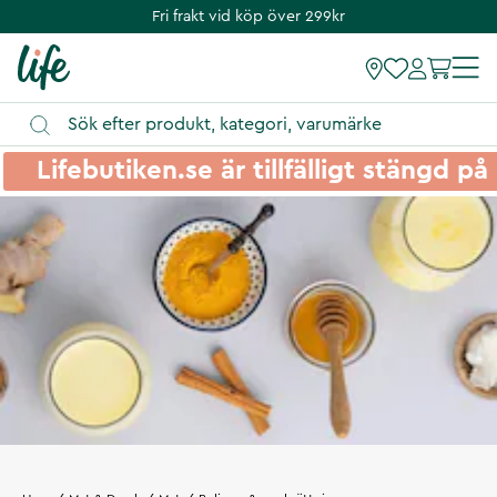
Fri frakt vid köp över 299kr
Lifebutiken.se är tillfälligt stängd 