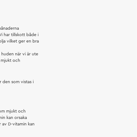
 månaderna
 har tillskott både i
lja vilket ger en bra
i huden när vi är ute
m mjukt och
r den som vistas i
 som mjukt och
min kan orsaka
r av D-vitamin kan