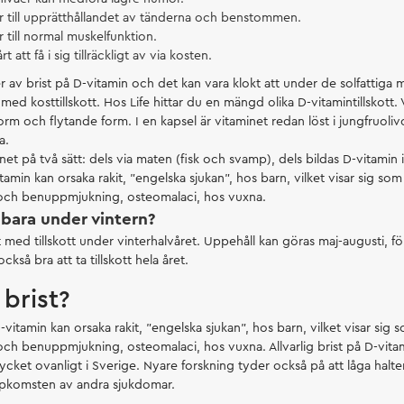
r till upprätthållandet av tänderna och benstommen.
r till normal muskelfunktion.
t att få i sig tillräckligt av via kosten.
r av brist på D-vitamin och det kan vara klokt att under de solfattiga
ed kosttillskott. Hos Life hittar du en mängd olika D-vitamintillskott. Vi
orm och flytande form. I en kapsel är vitaminet redan löst i jungfruolivo
a.
minet på två sätt: dels via maten (fisk och svamp), dels bildas D-vitamin 
vitamin kan orsaka rakit, "engelska sjukan", hos barn, vilket visar sig so
 och benuppmjukning, osteomalaci, hos vuxna.
r bara under vintern?
igt med tillskott under vinterhalvåret. Uppehåll kan göras maj-augusti, fö
kså bra att ta tillskott hela året.
 brist?
-vitamin kan orsaka rakit, "engelska sjukan", hos barn, vilket visar sig
 och benuppmjukning, osteomalaci, hos vuxna. Allvarlig brist på D-vita
cket ovanligt i Sverige. Nyare forskning tyder också på att låga halte
ppkomsten av andra sjukdomar.