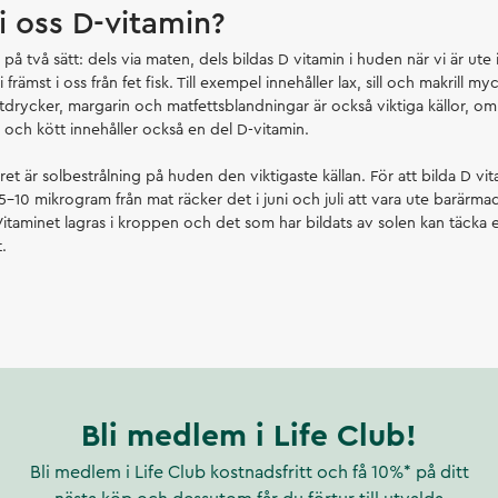
 i oss D-vitamin?
D på två sätt: dels via maten, dels bildas D vitamin i huden när vi är ute 
i främst i oss från fet fisk. Till exempel innehåller lax, sill och makrill m
tdrycker, margarin och matfettsblandningar är också viktiga källor, om
och kött innehåller också en del D-vitamin.
t är solbestrålning på huden den viktigaste källan. För att bilda D v
 5-10 mikrogram från mat räcker det i juni och juli att vara ute barärmad
Vitaminet lagras i kroppen och det som har bildats av solen kan täcka
.
Bli medlem i Life Club!
Bli medlem i Life Club kostnadsfritt och få 10%* på ditt