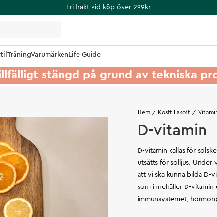
Fri frakt vid köp över 299kr
til
Träning
Varumärken
Life Guide
illfälligt stängd på grund av tekniska p
Hem
Kosttillskott
Vitami
D-vitamin
D-vitamin kallas för sols
utsätts för solljus. Under 
att vi ska kunna bilda D-vi
som innehåller D-vitamin o
immunsystemet, hormonpr