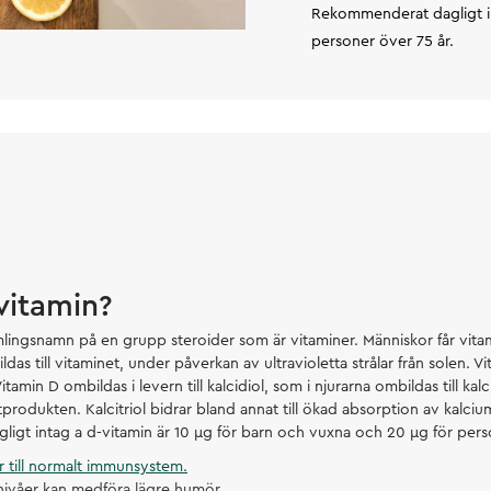
Rekommenderat dagligt in
personer över 75 år.
vitamin?
mlingsnamn på en grupp steroider som är vitaminer. Människor får vit
ldas till vitaminet, under påverkan av ultravioletta strålar från solen. 
 Vitamin D ombildas i levern till kalcidiol, som i njurarna ombildas till kal
utprodukten. Kalcitriol bidrar bland annat till ökad absorption av kalci
gt intag a d-vitamin är 10 μg för barn och vuxna och 20 μg för perso
r till normalt immunsystem.
nivåer kan medföra lägre humör.