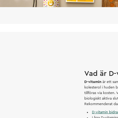
Vad är D-
D-vitamin
är ett sa
kolesterol i huden bi
tillföras via kosten.
biologiskt aktiva sl
Rekommenderat dagli
D-vitamin bidra
Låga D-vitamin