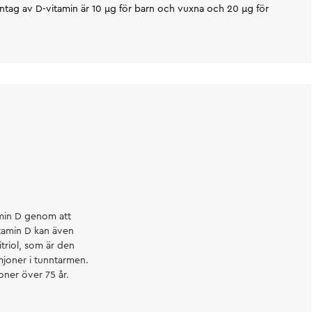
tag av D-vitamin är 10 μg för barn och vuxna och 20 μg för
amin D genom att
Vitamin D kan även
citriol, som är den
umjoner i tunntarmen.
ner över 75 år.