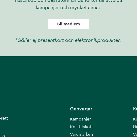
nästa köp och dessutom får du förtur till utvalda
kampanjer och mycket annat.
Bli medlem
*Gäller ej presentkort och elektronikprodukter.
Genvägar
K
brett
Kampanjer
K
Kosttillskott
Hi
Varumärken
Va