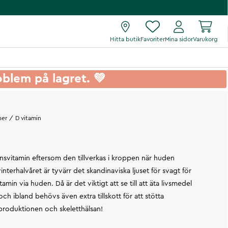
Hitta butik
Favoriter
Mina sidor
Varukorg
roblem på lagret. 💚
ner
D vitamin
kensvitamin eftersom den tillverkas i kroppen när huden
vinterhalvåret är tyvärr det skandinaviska ljuset för svagt för
tamin via huden. Då är det viktigt att se till att äta livsmedel
ch ibland behövs även extra tillskott för att stötta
oduktionen och skeletthälsan!