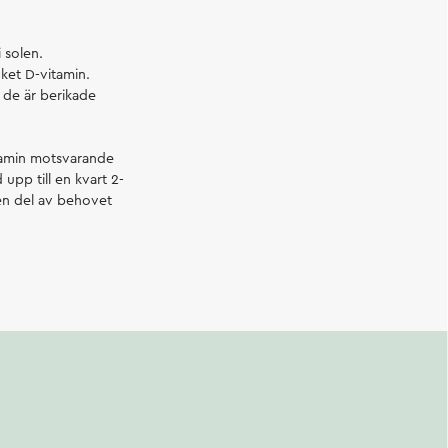
i solen.
ycket D-vitamin.
 de är berikade
itamin motsvarande
 upp till en kvart 2-
 en del av behovet