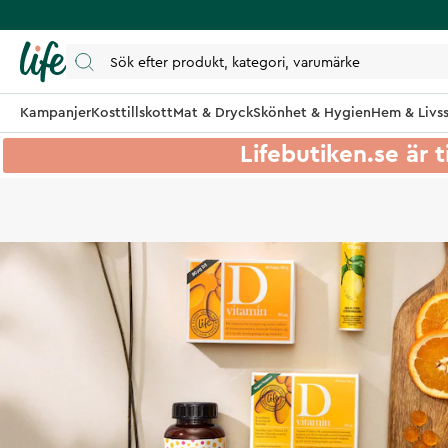
Kampanjer
Kosttillskott
Mat & Dryck
Skönhet & Hygien
Hem & Livss
Lifebutiken.se är t