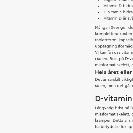
Vitamin D bidra
D-vitamin bidra
Vitamin D är svår
Många i Sverige lide
komplettera kosten m
tablettform, kapself
upptagningsförmåg
Vi kan få i oss vita
i solen. Brist på D-
missformat skelett,
Hela året elle
Det är särskilt vikt
solen, men det går oc
D-vitamin
Långvarig brist på D
missformat skelett,
kramper. Detta är my
ha betydelse för u