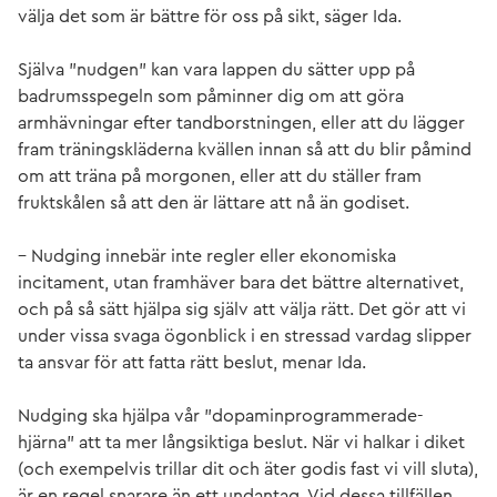
välja det som är bättre för oss på sikt, säger Ida.
Själva ”nudgen” kan vara lappen du sätter upp på
badrumsspegeln som påminner dig om att göra
armhävningar efter tandborstningen, eller att du lägger
fram träningskläderna kvällen innan så att du blir påmind
om att träna på morgonen, eller att du ställer fram
fruktskålen så att den är lättare att nå än godiset.
– Nudging innebär inte regler eller ekonomiska
incitament, utan framhäver bara det bättre alternativet,
och på så sätt hjälpa sig själv att välja rätt. Det gör att vi
under vissa svaga ögonblick i en stressad vardag slipper
ta ansvar för att fatta rätt beslut, menar Ida.
Nudging ska hjälpa vår ”dopaminprogrammerade-
hjärna” att ta mer långsiktiga beslut. När vi halkar i diket
(och exempelvis trillar dit och äter godis fast vi vill sluta),
är en regel snarare än ett undantag. Vid dessa tillfällen