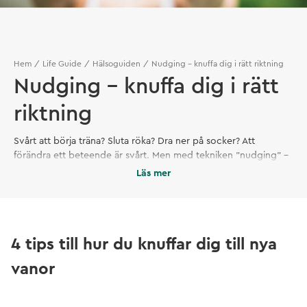
Hem
Life Guide
Hälsoguiden
Nudging - knuffa dig i rätt riktning
Nudging - knuffa dig i rätt
riktning
Svårt att börja träna? Sluta röka? Dra ner på socker? Att
förändra ett beteende är svårt. Men med tekniken ”nudging” –
det vill säga små, psykologiska knuffar i rätt riktning – kan du
Läs mer
hjälpa dig själv på vägen mot att fatta beslut som är både bra
och hållbara.
4 tips till hur du knuffar dig till nya
vanor