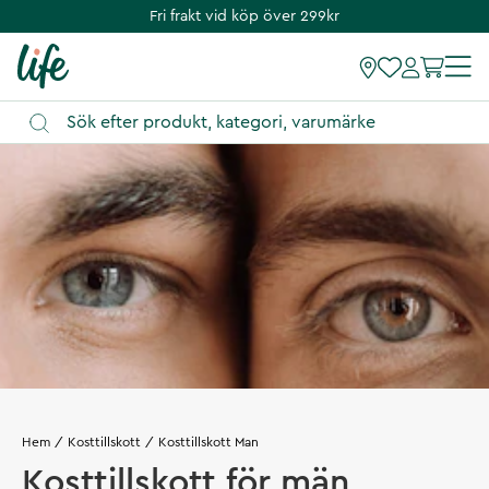
Fri frakt vid köp över 299kr
Hem
Kosttillskott
Kosttillskott Man
Kosttillskott för män