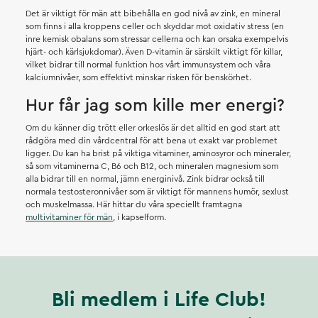
Det är viktigt för män att bibehålla en god nivå av zink, en mineral
som finns i alla kroppens celler och skyddar mot oxidativ stress (en
inre kemisk obalans som stressar cellerna och kan orsaka exempelvis
hjärt- och kärlsjukdomar). Även D-vitamin är särskilt viktigt för killar,
vilket bidrar till normal funktion hos vårt immunsystem och våra
kalciumnivåer, som effektivt minskar risken för benskörhet.
Hur får jag som kille mer energi?
Om du känner dig trött eller orkeslös är det alltid en god start att
rådgöra med din vårdcentral för att bena ut exakt var problemet
ligger. Du kan ha brist på viktiga vitaminer, aminosyror och mineraler,
så som vitaminerna C, B6 och B12, och mineralen magnesium som
alla bidrar till en normal, jämn energinivå. Zink bidrar också till
normala testosteronnivåer som är viktigt för mannens humör, sexlust
och muskelmassa. Här hittar du våra speciellt framtagna
multivitaminer för män
, i kapselform.
Bli medlem i Life Club!