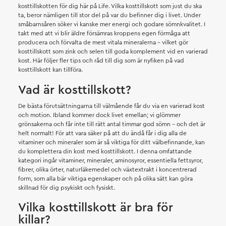
kosttillskotten för dig här på Life. Vilka kosttillskott som just du ska
ta, beror nämligen till stor del på var du befinner dig i livet. Under
småbarnsåren söker vi kanske mer energi och godare sömnkvalitet. I
takt med att vi blir äldre försämras kroppens egen förmåga att
producera och förvalta de mest vitala mineralerna – vilket gör
kosttillskott som zink och selen till goda komplement vid en varierad
kost. Här följer fler tips och råd till dig som är nyfiken på vad
kosttillskott kan tillföra.
Vad är kosttillskott?
De bästa förutsättningarna till välmående får du via en varierad kost
och motion. Ibland kommer dock livet emellan; vi glömmer
grönsakerna och får inte till rätt antal timmar god sömn – och det är
helt normalt! För att vara säker på att du ändå får i dig alla de
vitaminer och mineraler som är så viktiga för ditt välbefinnande, kan
du komplettera din kost med kosttillskott. I denna omfattande
kategori ingår vitaminer, mineraler, aminosyror, essentiella fettsyror,
fibrer, olika örter, naturläkemedel och växtextrakt i koncentrerad
form, som alla bär viktiga egenskaper och på olika sätt kan göra
skillnad för dig psykiskt och fysiskt.
Vilka kosttillskott är bra för
killar?