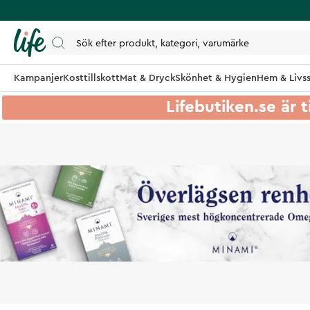
Kampanjer
Kosttillskott
Mat & Dryck
Skönhet & Hygien
Hem & Livss
Lifebutiken.se är t