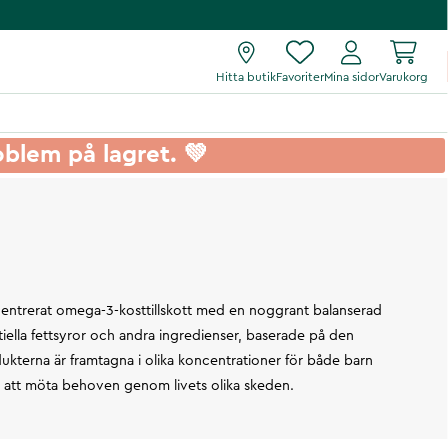
Hitta butik
Favoriter
Mina sidor
Varukorg
roblem på lagret. 💚
ntrerat omega-3-kosttillskott med en noggrant balanserad
ella fettsyror och andra ingredienser, baserade på den
ukterna är framtagna i olika koncentrationer för både barn
 att möta behoven genom livets olika skeden.