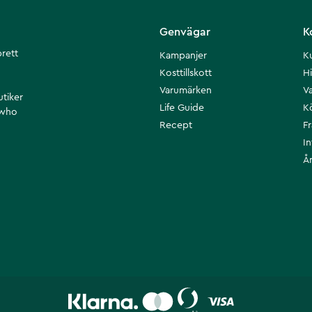
Genvägar
K
brett
Kampanjer
K
Kosttillskott
Hi
Varumärken
Va
utiker
Life Guide
K
 who
Recept
F
I
Å