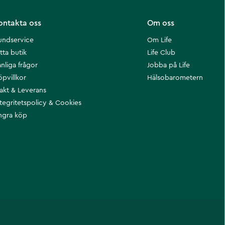
ontakta oss
Om oss
undservice
Om Life
tta butik
Life Club
nliga frågor
Jobba på Life
öpvillkor
Hälsobarometern
rakt & Leverans
ntegritetspolicy & Cookies
ngra köp