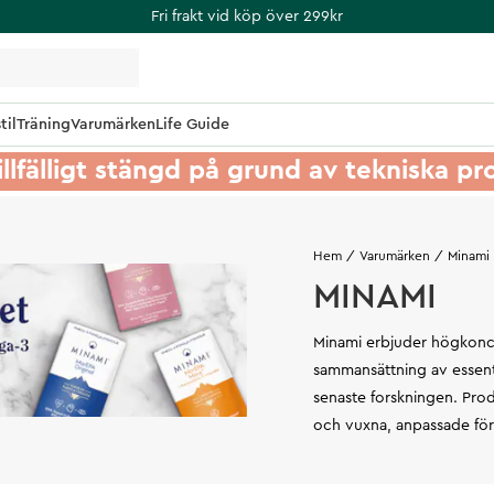
Fri frakt vid köp över 299kr
til
Träning
Varumärken
Life Guide
illfälligt stängd på grund av tekniska p
Hem
Varumärken
Minami
MINAMI
Minami erbjuder högkonce
sammansättning av essenti
senaste forskningen. Prod
och vuxna, anpassade för