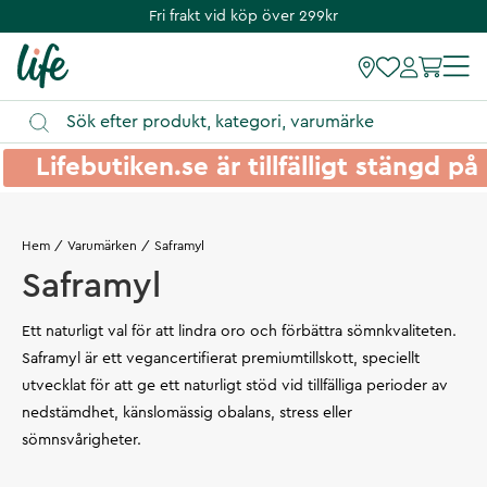
Fri frakt vid köp över 299kr
Lifebutiken.se är tillfälligt stängd 
Hem
Varumärken
Saframyl
Saframyl
Ett naturligt val för att lindra oro och förbättra sömnkvaliteten.
Saframyl är ett vegancertifierat premiumtillskott, speciellt
utvecklat för att ge ett naturligt stöd vid tillfälliga perioder av
nedstämdhet, känslomässig obalans, stress eller
sömnsvårigheter.