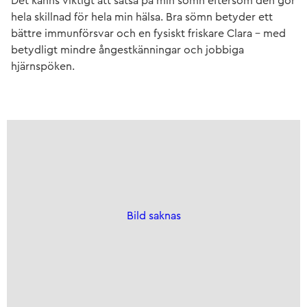
Det känns viktigt att satsa på min sömn eftersom den gör
hela skillnad för hela min hälsa. Bra sömn betyder ett
bättre immunförsvar och en fysiskt friskare Clara – med
betydligt mindre ångestkänningar och jobbiga
hjärnspöken.
Bild saknas