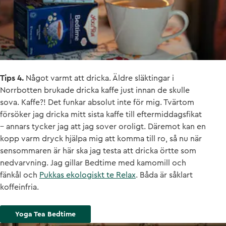
Tips 4.
Något varmt att dricka. Äldre släktingar i
Norrbotten brukade dricka kaffe just innan de skulle
sova. Kaffe?! Det funkar absolut inte för mig. Tvärtom
försöker jag dricka mitt sista kaffe till eftermiddagsfikat
– annars tycker jag att jag sover oroligt. Däremot kan en
kopp varm dryck hjälpa mig att komma till ro, så nu när
sensommaren är här ska jag testa att dricka örtte som
nedvarvning. Jag gillar Bedtime med kamomill och
fänkål och
Pukkas ekologiskt te Relax
. Båda är såklart
koffeinfria.
Yoga Tea Bedtime