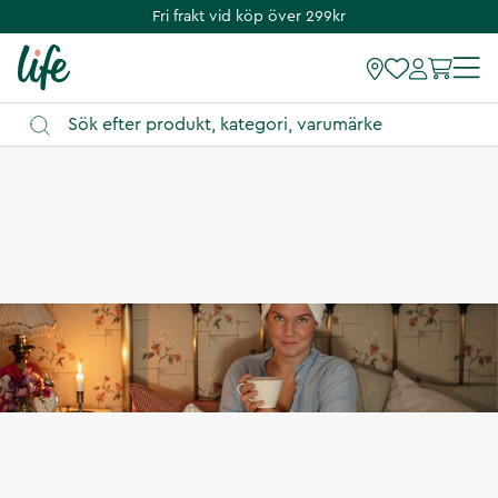
Fri frakt vid köp över 299kr