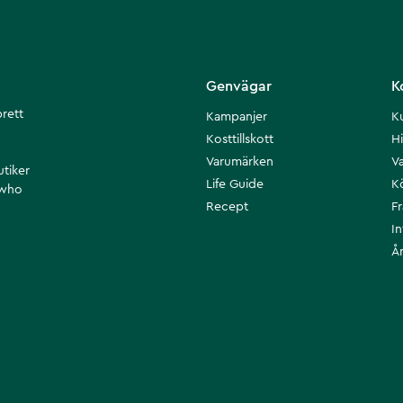
Genvägar
K
brett
Kampanjer
K
Kosttillskott
Hi
Varumärken
Va
utiker
Life Guide
K
 who
Recept
F
I
Å