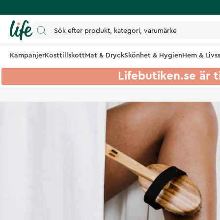
Kampanjer
Kosttillskott
Mat & Dryck
Skönhet & Hygien
Hem & Livss
Lifebutiken.se är t