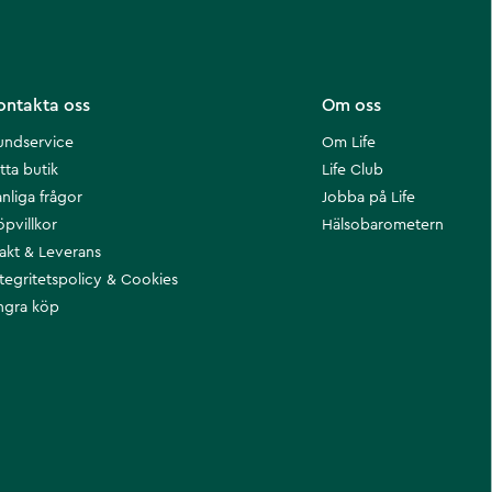
ontakta oss
Om oss
undservice
Om Life
tta butik
Life Club
nliga frågor
Jobba på Life
öpvillkor
Hälsobarometern
rakt & Leverans
ntegritetspolicy & Cookies
ngra köp