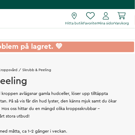
Hitta butik
Favoriter
Mina sidor
Varukorg
roblem på lagret. 💚
Kroppsvård
Skrubb & Peeling
eeling
ll kroppen avlägsnar gamla hudceller, löser upp tilltäppta
an. På så vis får din hud lyster, den känns mjuk samt du ökar
. Hos oss hittar du en mängd olika kroppsskrubbar -
rt stora utbud!
d med måtta, ca 1-2 gånger i veckan.