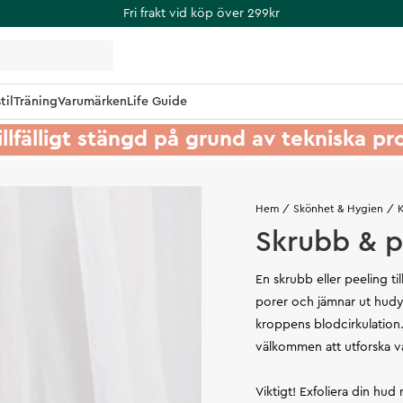
Fri frakt vid köp över 299kr
til
Träning
Varumärken
Life Guide
illfälligt stängd på grund av tekniska p
Hem
Skönhet & Hygien
Skrubb & p
En skrubb eller peeling ti
porer och jämnar ut hudyt
kroppens blodcirkulation
välkommen att utforska vå
Viktigt! Exfoliera din hu