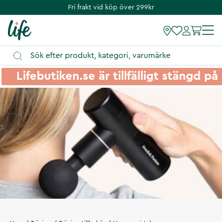
Fri frakt vid köp över 299kr
Lifebutiken.se är tillfälligt stängd 