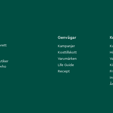
Genvägar
K
brett
Kampanjer
K
Kosttillskott
Hi
Varumärken
Va
utiker
Life Guide
K
 who
Recept
F
I
Å