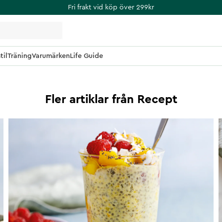
Fri frakt vid köp över 299kr
til
Träning
Varumärken
Life Guide
Fler artiklar från
Recept