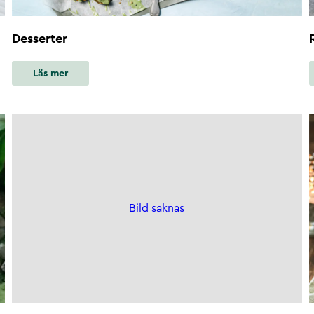
Desserter
Läs mer
Bild saknas