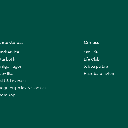
ontakta oss
Om oss
undservice
Om Life
tta butik
Life Club
nliga frågor
Jobba på Life
öpvillkor
Hälsobarometern
rakt & Leverans
ntegritetspolicy & Cookies
ngra köp