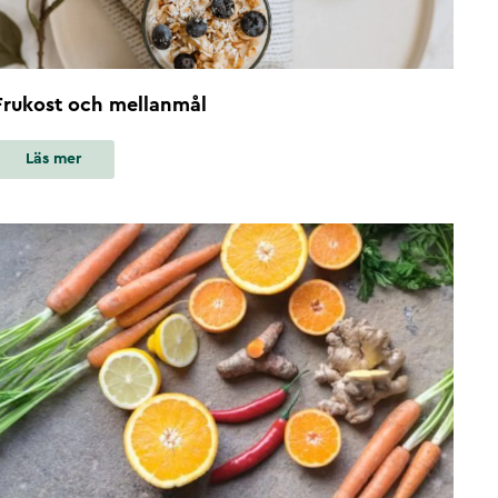
Frukost och mellanmål
Läs mer