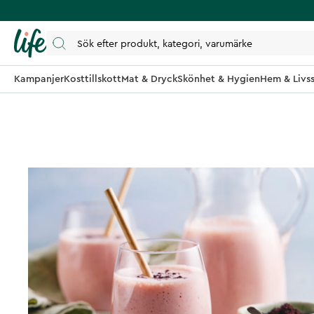
Kampanjer
Kosttillskott
Mat & Dryck
Skönhet & Hygien
Hem & Livss