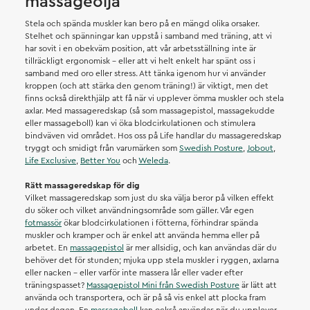
massageolja
Stela och spända muskler kan bero på en mängd olika orsaker.
Stelhet och spänningar kan uppstå i samband med träning, att vi
har sovit i en obekväm position, att vår arbetsställning inte är
tillräckligt ergonomisk – eller att vi helt enkelt har spänt oss i
samband med oro eller stress. Att tänka igenom hur vi använder
kroppen (och att stärka den genom träning!) är viktigt, men det
finns också direkthjälp att få när vi upplever ömma muskler och stela
axlar. Med massageredskap (så som massagepistol, massagekudde
eller massageboll) kan vi öka blodcirkulationen och stimulera
bindväven vid området. Hos oss på Life handlar du massageredskap
tryggt och smidigt från varumärken som
Swedish Posture
,
Jobout
,
Life Exclusive
,
Better You
och
Weleda
.
Rätt massageredskap för dig
Vilket massageredskap som just du ska välja beror på vilken effekt
du söker och vilket användningsområde som gäller. Vår egen
fotmassör
ökar blodcirkulationen i fötterna, förhindrar spända
muskler och kramper och är enkel att använda hemma eller på
arbetet. En
massagepistol
är mer allsidig, och kan användas där du
behöver det för stunden; mjuka upp stela muskler i ryggen, axlarna
eller nacken – eller varför inte massera lår eller vader efter
träningspasset?
Massagepistol Mini från Swedish Posture
är lätt att
använda och transportera, och är på så vis enkel att plocka fram