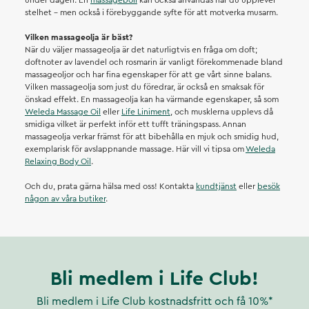
under dagen. En
massageboll
kan också användas när du upplever
stelhet – men också i förebyggande syfte för att motverka musarm.
Vilken massageolja är bäst?
När du väljer massageolja är det naturligtvis en fråga om doft;
doftnoter av lavendel och rosmarin är vanligt förekommenade bland
massageoljor och har fina egenskaper för att ge vårt sinne balans.
Vilken massageolja som just du föredrar, är också en smaksak för
önskad effekt. En massageolja kan ha värmande egenskaper, så som
Weleda Massage Oil
eller
Life Liniment
, och musklerna upplevs då
smidiga vilket är perfekt inför ett tufft träningspass. Annan
massageolja verkar främst för att bibehålla en mjuk och smidig hud,
exemplarisk för avslappnande massage. Här vill vi tipsa om
Weleda
Relaxing Body Oil
.
Och du, prata gärna hälsa med oss! Kontakta
kundtjänst
eller
besök
någon av våra butiker
.
Bli medlem i Life Club!
Bli medlem i Life Club kostnadsfritt och få 10%*