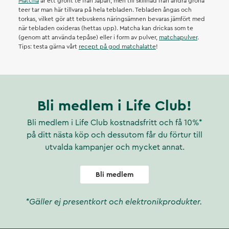
Matcha
är ett grönt te från Japan, men till skillnad från andra gröna
teer tar man här tillvara på hela tebladen. Tebladen ångas och
torkas, vilket gör att tebuskens näringsämnen bevaras jämfört med
när tebladen oxideras (hettas upp). Matcha kan drickas som te
(genom att använda tepåse) eller i form av pulver,
matchapulver
.
Tips: testa gärna vårt
recept på god matchalatte
!
Bli medlem i Life Club!
Bli medlem i Life Club kostnadsfritt och få 10%*
på ditt nästa köp och dessutom får du förtur till
utvalda kampanjer och mycket annat.
Bli medlem
*Gäller ej presentkort och elektronikprodukter.