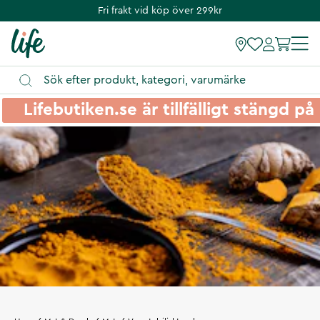
Fri frakt vid köp över 299kr
Lifebutiken.se är tillfälligt stängd 