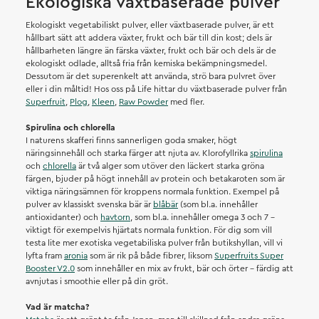
Ekologiska växtbaserade pulver
Ekologiskt vegetabiliskt pulver, eller växtbaserade pulver, är ett
hållbart sätt att addera växter, frukt och bär till din kost; dels är
hållbarheten längre än färska växter, frukt och bär och dels är de
ekologiskt odlade, alltså fria från kemiska bekämpningsmedel.
Dessutom är det superenkelt att använda, strö bara pulvret över
eller i din måltid! Hos oss på Life hittar du växtbaserade pulver från
Superfruit
,
Plog
,
Kleen
,
Raw Powder
med fler.
Spirulina och chlorella
I naturens skafferi finns sannerligen goda smaker, högt
näringsinnehåll och starka färger att njuta av. Klorofyllrika
spirulina
och
chlorella
är två alger som utöver den läckert starka gröna
färgen, bjuder på högt innehåll av protein och betakaroten som är
viktiga näringsämnen för kroppens normala funktion. Exempel på
pulver av klassiskt svenska bär är
blåbär
(som bl.a. innehåller
antioxidanter) och
havtorn
, som bl.a. innehåller omega 3 och 7 –
viktigt för exempelvis hjärtats normala funktion. För dig som vill
testa lite mer exotiska vegetabiliska pulver från butikshyllan, vill vi
lyfta fram
aronia
som är rik på både fibrer, liksom
Superfruits Super
Booster V2.0
som innehåller en mix av frukt, bär och örter – färdig att
avnjutas i smoothie eller på din gröt.
Vad är matcha?