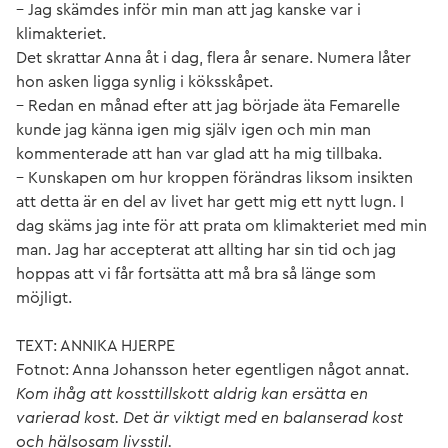
– Jag skämdes inför min man att jag kanske var i
klimakteriet.
Det skrattar Anna åt i dag, flera år senare. Numera låter
hon asken ligga synlig i köksskåpet.
– Redan en månad efter att jag började äta Femarelle
kunde jag känna igen mig själv igen och min man
kommenterade att han var glad att ha mig tillbaka.
– Kunskapen om hur kroppen förändras liksom insikten
att detta är en del av livet har gett mig ett nytt lugn. I
dag skäms jag inte för att prata om klimakteriet med min
man. Jag har accepterat att allting har sin tid och jag
hoppas att vi får fortsätta att må bra så länge som
möjligt.
TEXT: ANNIKA HJERPE
Fotnot: Anna Johansson heter egentligen något annat.
Kom ihåg att kossttillskott aldrig kan ersätta en
varierad kost. Det är viktigt med en balanserad kost
och hälsosam livsstil.