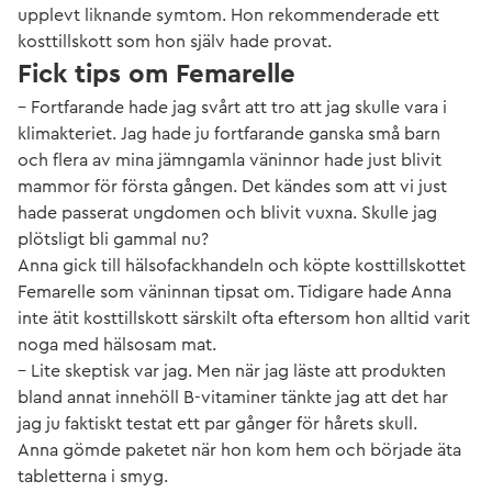
upplevt liknande symtom. Hon rekommenderade ett
kosttillskott som hon själv hade provat.
Fick tips om Femarelle
– Fortfarande hade jag svårt att tro att jag skulle vara i
klimakteriet. Jag hade ju fortfarande ganska små barn
och flera av mina jämngamla väninnor hade just blivit
mammor för första gången. Det kändes som att vi just
hade passerat ungdomen och blivit vuxna. Skulle jag
plötsligt bli gammal nu?
Anna gick till hälsofackhandeln och köpte kosttillskottet
Femarelle som väninnan tipsat om. Tidigare hade Anna
inte ätit kosttillskott särskilt ofta eftersom hon alltid varit
noga med hälsosam mat.
– Lite skeptisk var jag. Men när jag läste att produkten
bland annat innehöll B-vitaminer tänkte jag att det har
jag ju faktiskt testat ett par gånger för hårets skull.
Anna gömde paketet när hon kom hem och började äta
tabletterna i smyg.