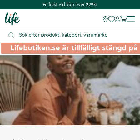
Fri frakt vid köp över 299kr
Lifebutiken.se är tillfälligt stängd 