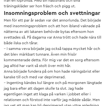
från en löprunda. Med sin hästsvans och sina
träningskläder ser hon fräsch och pigg ut.
Insomningsproblem och svettningar
Men för ett par år sedan var det annorlunda. Det började
med insomningsproblem och att hon ibland vaknade på
nätterna av att lakanen behövde bytas eftersom hon
svettades så. På dagarna var Anna trött och hade nära till
både ilska och tårar.
– I samma veva började jag också tappa mycket hår och
det blev märkbart tunnare. Även min frisör
kommenterade detta. För mig var det en sorg eftersom
jag alltid har varit så stolt över mitt hår.
Anna började fundera på om hon hade näringsbrist eller
kanske till och med var deprimerad.
– Ingenting kändes kul längre och på morgonen längtade
jag bara efter att dagen skulle ta slut. Jag hade
egentligen inget att klaga på varken i jobbet eller i
relationen och förstod inte varför jag mådde sådär. Men
jag vet att man kan bli deprimerad utan yttre anledning