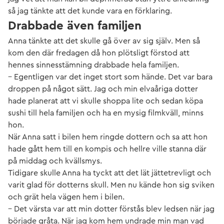
så jag tänkte att det kunde vara en förklaring.
Drabbade även familjen
Anna tänkte att det skulle gå över av sig själv. Men så
kom den där fredagen då hon plötsligt förstod att
hennes sinnesstämning drabbade hela familjen.
– Egentligen var det inget stort som hände. Det var bara
droppen på något sätt. Jag och min elvaåriga dotter
hade planerat att vi skulle shoppa lite och sedan köpa
sushi till hela familjen och ha en mysig filmkväll, minns
hon.
När Anna satt i bilen hem ringde dottern och sa att hon
hade gått hem till en kompis och hellre ville stanna där
på middag och kvällsmys.
Tidigare skulle Anna ha tyckt att det lät jättetrevligt och
varit glad för dotterns skull. Men nu kände hon sig sviken
och grät hela vägen hem i bilen.
– Det värsta var att min dotter förstås blev ledsen när jag
började gråta. När jag kom hem undrade min man vad