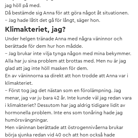
jag höll på med.
Då bestämde sig Anna för att göra något åt situationen.
– Jag hade låtit det gå för långt, säger hon.
Klimakteriet, jag?
Under helgen tränade Anna med några väninnor och
berättade för dem hur hon mådde.
– Jag brukar inte vilja tynga någon med mina bekymmer.
Alla har ju sina problem att brottas med. Men nu är jag
glad att jag inte höll masken för dem.
En av väninnorna sa direkt att hon trodde att Anna var i
klimakteriet.
– Först tog jag det nästan som en förolämpning. Jag
menar, jag var ju bara 42 år. Inte kunde väl jag redan vara
i klimakteriet? Dessutom har jag aldrig tidigare lidit av
hormonella problem. Inte ens som tonåring hade jag
humörsvängningar.
Men väninnan berättade att östrogennivåerna brukar
börja sjunka redan vid 40 och att hon också hade