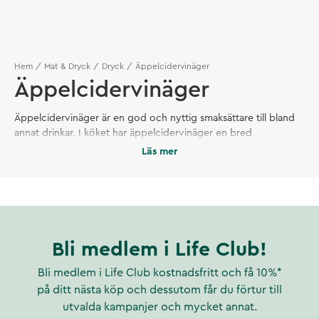
Hem
Mat & Dryck
Dryck
Äppelcidervinäger
Äppelcidervinäger
Äppelcidervinäger är en god och nyttig smaksättare till bland
annat drinkar. I köket har äppelcidervinäger en bred
användning. Den används som en smakförstärkare i
Läs mer
salladsdressingar, marinader och såser.
Bli medlem i Life Club!
Bli medlem i Life Club kostnadsfritt och få 10%*
på ditt nästa köp och dessutom får du förtur till
utvalda kampanjer och mycket annat.