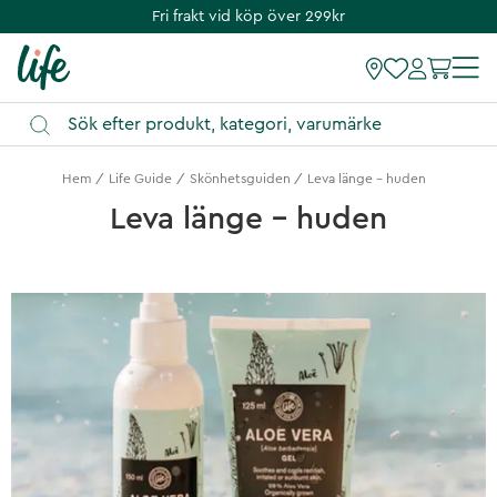
Fri frakt vid köp över 299kr
Hem
Life Guide
Skönhetsguiden
Leva länge - huden
Leva länge - huden