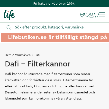
Fri frakt vid köp över 299kr
Lifebutiken.se är tillfälligt stängd 
Hem
Varumärken
Dafi
Dafi - Filterkannor
Dafi-kannor är utrustade med filterpatroner som rensar
kranvatten och förbättrar dess smak. Filterpatronerna tar
effektivt bort kalk, klor, järn och tungmetaller från vattnet.
Dessutom eliminerar de rester av bekämpningsmedel och
läkemedel som kan förekomma i våra vattendrag.