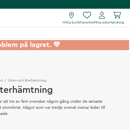
Hitta butik
Favoriter
Mina sidor
Varukorg
roblem på lagret. 💚
en
Sömn och återhämtning
terhämtning
r att tre av fem svenskar någon gång under de senaste
 sömnbrist. Något som var tredje svensk menar leder till
sade.