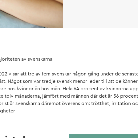
joriteten av svenskarna
22 visar att tre av fem svenskar någon gång under de senast
st. Något som var tredje svensk menar leder till att de känner
are hos kvinnor än hos män. Hela 64 procent av kvinnorna up
te tolv månaderna, jämfört med männen där det är 56 procent
rist är svenskarna däremot överens om: trötthet, irritation o
igheter