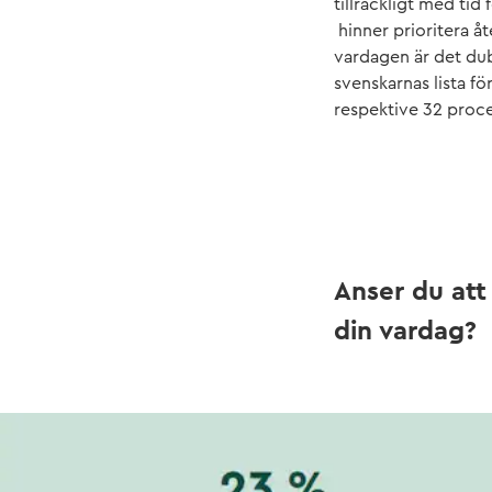
tillräckligt med ti
hinner prioritera å
vardagen är det du
svenskarnas lista f
respektive 32 proce
Anser du att 
din vardag?