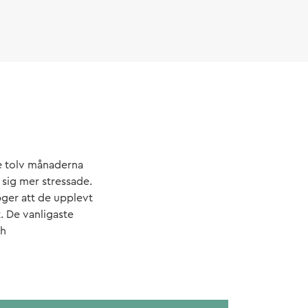
e tolv månaderna
 sig mer stressade.
pger att de upplevt
. De vanligaste
ch