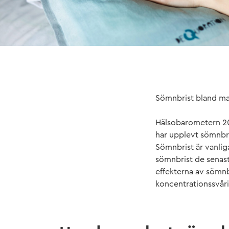
Sömnbrist bland ma
Hälsobarometern 20
har upplevt sömnbri
Sömnbrist är vanlig
sömnbrist de senas
effekterna av sömnb
koncentrationssvår