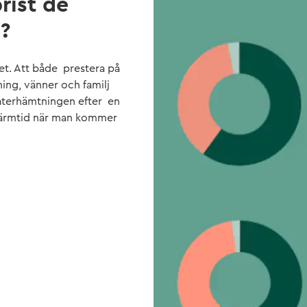
rist de
?
et. Att både prestera på
ing, vänner och familj
i återhämtningen efter en
skärmtid när man kommer