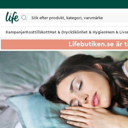
Kampanjer
Kosttillskott
Mat & Dryck
Skönhet & Hygien
Hem & Livss
Lifebutiken.se är t