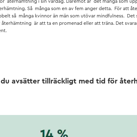
d för återhämtning i sin vardag. Däremot är det många som upp
terhämtning. Så många som en av fem anger detta. För att åte
bbelt så många kvinnor än män som utövar mindfulness. Det
ör återhämtning är att ta en promenad eller att träna. Det svar
nt.
du avsätter tillräckligt med tid för åter