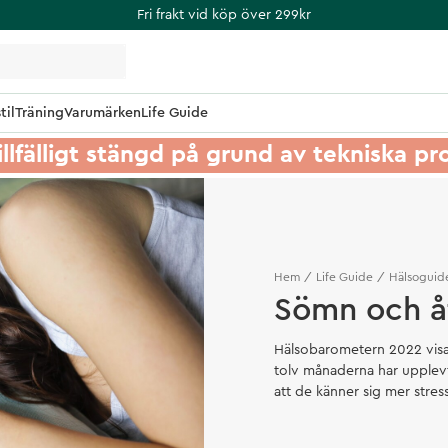
Fri frakt vid köp över 299kr
til
Träning
Varumärken
Life Guide
illfälligt stängd på grund av tekniska p
Hem
Life Guide
Hälsoguid
Sömn och å
Hälsobarometern 2022 visa
tolv månaderna har upplevt
att de känner sig mer stres