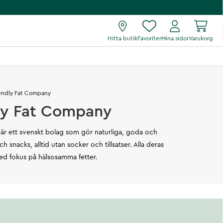
Hitta butik
Favoriter
Mina sidor
Varukorg
endly Fat Company
ly Fat Company
 är ett svenskt bolag som gör naturliga, goda och
och snacks, alltid utan socker och tillsatser. Alla deras
ed fokus på hälsosamma fetter.