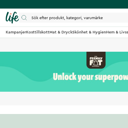
Kampanjer
Kosttillskott
Mat & Dryck
Skönhet & Hygien
Hem & Livss