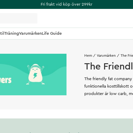
Fri frakt vid köp över 299kr
til
Träning
Varumärken
Life Guide
Hem
Varumärken
The Fri
The Friend
The friendly fat company
funktionella kosttillskott 
produkter är low carb, m