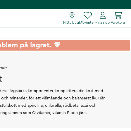
Hitta butik
Favoriter
Mina sidor
Varukorg
roblem på lagret. 💚
trakt
t
t dess färgstarka komponenter komplettera din kost med
er och mineraler, för ett välmående och balanserat liv. Här
ttillskott med spirulina, chlorella, rödbeta, acai och
ringsämnen som C-vitamin, vitamin E och järn.