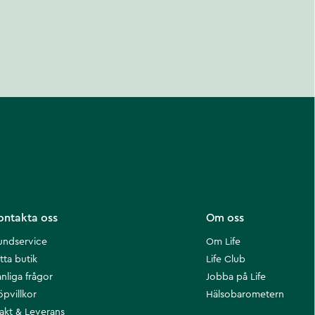
ontakta oss
Om oss
undservice
Om Life
tta butik
Life Club
nliga frågor
Jobba på Life
öpvillkor
Hälsobarometern
rakt & Leverans