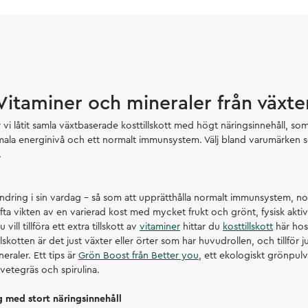
Vitaminer och mineraler från växte
 vi låtit samla växtbaserade kosttillskott med högt näringsinnehåll, so
mala energinivå och ett normalt immunsystem. Välj bland varumärken
.
?
ändring i sin vardag – så som att upprätthålla normalt immunsystem, n
 lyfta vikten av en varierad kost med mycket frukt och grönt, fysisk aktiv
ill tillföra ett extra tillskott av
vitaminer
hittar du
kosttillskott
här hos 
skotten är det just växter eller örter som har huvudrollen, och tillför jus
eraler. Ett tips är
Grön Boost från Better you
, ett ekologiskt grönpul
vetegräs och spirulina.
lg med stort näringsinnehåll