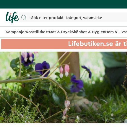
Kampanjer
Kosttillskott
Mat & Dryck
Skönhet & Hygien
Hem & Livss
Lifebutiken.se är t