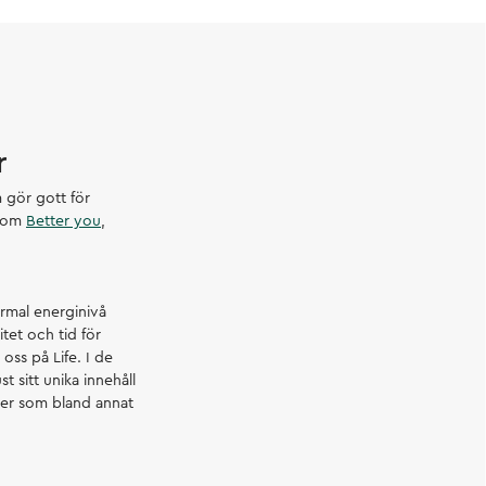
r
m gör gott för
 som
Better you
,
ormal energinivå
itet och tid för
oss på Life. I de
t sitt unika innehåll
ver som bland annat