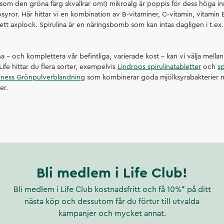
(som den gröna färg skvallrar om!) mikroalg är poppis för dess höga inn
syror. Här hittar vi en kombination av B-vitaminer, C-vitamin, vitami
 ett axplock. Spirulina är en näringsbomb som kan intas dagligen i t.ex.
lina – och komplettera vår befintliga, varierade kost – kan vi välja mellan
Life hittar du flera sorter, exempelvis
Lindroos spirulinatabletter
och
sp
eness Grönpulverblandning
som kombinerar goda mjölksyrabakterier me
er.
Bli medlem i Life Club!
Bli medlem i Life Club kostnadsfritt och få 10%* på ditt
nästa köp och dessutom får du förtur till utvalda
kampanjer och mycket annat.