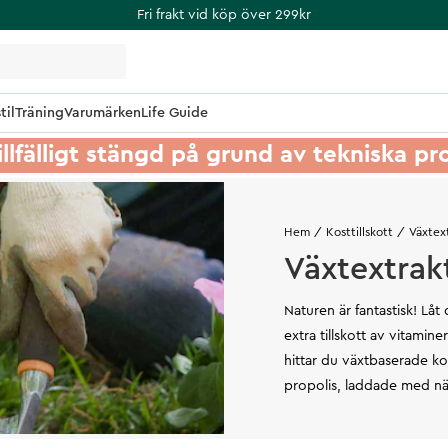
Fri frakt vid köp över 299kr
til
Träning
Varumärken
Life Guide
illfälligt stängd på grund av tekniska p
Hem
Kosttillskott
Växtex
Växtextrak
Naturen är fantastisk! Lå
extra tillskott av vitamin
hittar du växtbaserade kos
propolis, laddade med nä