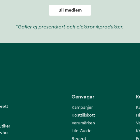
Bli medlem
*Gäller ej presentkort och elektronikprodukter.
Genvägar
K
brett
Kampanjer
K
Kosttillskott
Hi
Varumärken
Va
utiker
Life Guide
K
 who
Recept
F