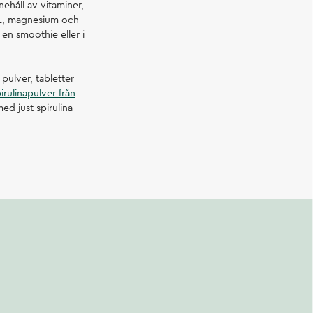
ehåll av vitaminer,
n E, magnesium och
 en smoothie eller i
 pulver, tabletter
irulinapulver från
d just spirulina