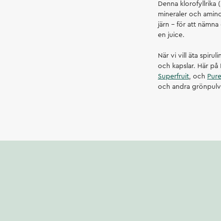
Denna klorofyllrika 
mineraler och amino
järn – för att nämna
en juice.
När vi vill äta spiru
och kapslar. Här på 
Superfruit
, och
Pur
och andra grönpulv