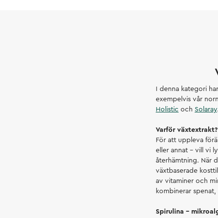
I denna kategori har
exempelvis vår nor
Holistic
och
Solaray
Varför växtextrakt
För att uppleva för
eller annat – vill vi
återhämtning. När du v
växtbaserade kosttill
av vitaminer och min
kombinerar spenat, 
Spirulina – mikroa