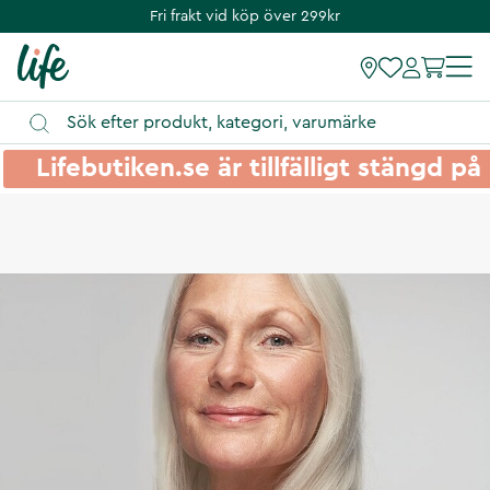
Fri frakt vid köp över 299kr
Lifebutiken.se är tillfälligt stängd 