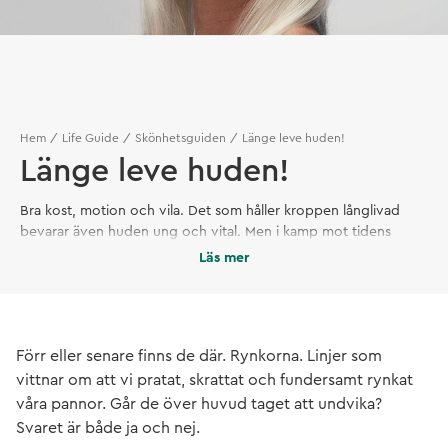
Hem
Life Guide
Skönhetsguiden
Länge leve huden!
Länge leve huden!
Bra kost, motion och vila. Det som håller kroppen långlivad
bevarar även huden ung och vital. Men i kamp mot tidens
tecken finns även andra trick att ta till – med hudvård som
Läs mer
faktiskt fungerar.
Förr eller senare finns de där. Rynkorna. Linjer som
vittnar om att vi pratat, skrattat och fundersamt rynkat
våra pannor. Går de över huvud taget att undvika?
Svaret är både ja och nej.