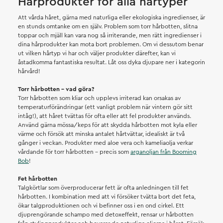
Hårprodukter för alla hårtyper
Att vårda håret, gärna med naturliga eller ekologiska ingredienser, är
en stunds omtanke om en själv. Problem som torr hårbotten, slitna
toppar och mjäll kan vara nog så irriterande, men rätt ingredienser i
dina hårprodukter kan mota bort problemen. Om vi dessutom benar
ut vilken hårtyp vi har och väljer produkter därefter, kan vi
åstadkomma fantastiska resultat. Låt oss dyka djupare ner i kategorin
hårvård!
Torr hårbotten – vad göra?
Torr hårbotten som kliar och upplevs irriterad kan orsakas av
temperaturförändringar (ett vanligt problem när vintern gör sitt
intåg!), att håret tvättas för ofta eller att fel produkter används.
Använd gärna mössa/keps för att skydda hårbotten mot kyla eller
värme och försök att minska antalet hårtvättar, idealiskt är två
gånger i veckan. Produkter med aloe vera och kameliaolja verkar
vårdande för torr hårbotten – precis som
arganoljan från Booming
Bob
!
Fet hårbotten
Talgkörtlar som överproducerar fett är ofta anledningen till fet
hårbotten. I kombination med att vi försöker tvätta bort det feta,
ökar talgproduktionen och vi befinner oss i en ond cirkel. Ett
djuprengörande schampo med detoxeffekt, rensar ur hårbotten