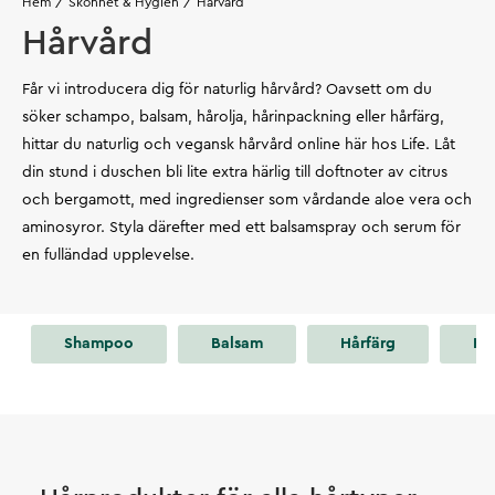
Hem
Skönhet & Hygien
Hårvård
Hårvård
Får vi introducera dig för naturlig hårvård? Oavsett om du
söker schampo, balsam, hårolja, hårinpackning eller hårfärg,
hittar du naturlig och vegansk hårvård online här hos Life. Låt
din stund i duschen bli lite extra härlig till doftnoter av citrus
och bergamott, med ingredienser som vårdande aloe vera och
aminosyror. Styla därefter med ett balsamspray och serum för
en fulländad upplevelse.
Shampoo
Balsam
Hårfärg
Hå