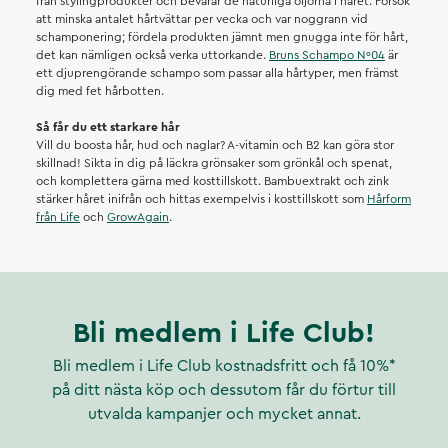
från stylingprodukter och bevarar de naturliga oljorna i håret. Försök
att minska antalet hårtvättar per vecka och var noggrann vid
schamponering; fördela produkten jämnt men gnugga inte för hårt,
det kan nämligen också verka uttorkande.
Bruns Schampo Nº04
är
ett djuprengörande schampo som passar alla hårtyper, men främst
dig med fet hårbotten.
Så får du ett starkare hår
Vill du boosta hår, hud och naglar? A-vitamin och B2 kan göra stor
skillnad! Sikta in dig på läckra grönsaker som grönkål och spenat,
och komplettera gärna med kosttillskott. Bambuextrakt och zink
stärker håret inifrån och hittas exempelvis i kosttillskott som
Hårform
från Life
och
GrowAgain
.
Bli medlem i Life Club!
Bli medlem i Life Club kostnadsfritt och få 10%*
på ditt nästa köp och dessutom får du förtur till
utvalda kampanjer och mycket annat.