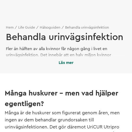
Hem
Life Guide
Hälsoguiden
Behandla urinvägsinfektion
Behandla urinvägsinfektion
Fler än hälften av alla kvinnor får någon gång i livet en
urinvägsinfektion. Det innebär att en halv miljon kvinnor
drabbas varje år – bara i Sverige. Men nu finns det en helt ny
Läs mer
sorts lösning på marknaden som både behandlar och
förebygger: UrinCUR Utipro Plus
Många huskurer - men vad hjälper
egentligen?
Många är de huskurer som figurerat genom åren, men
ingen av dem behandlar grundorsaken till
urinvägsinfektionen. Det gör däremot UriCUR Utripro