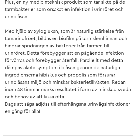
Plus, en ny medicinteknisk produkt som tar sikte på de
tarmbakterier som orsakat en infektion i urinröret och
urinblåsan.
Med hjälp av xyloglukan, som är naturlig stärkelse från
tamarindfröet, bildas en biofilm på tarmslemhinnan och
hindrar spridningen av bakterier från tarmen till
urinröret. Detta förebygger att en pågående infektion
förvärras och förebygger återfall. Parallellt med detta
dämpas akuta symptom i blåsan genom de naturliga
ingredienserna hibiskus och propolis som försurar
urinblåsans miljö och minskar bakterietillväxten. Redan
inom 48 timmar märks resultatet i form av minskad sveda
och behov av att kissa ofta.
Dags att säga adjöss till efterhängsna urinvägsinfektioner
en gång för alla!