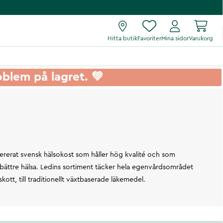
Hitta butik
Favoriter
Mina sidor
Varukorg
roblem på lagret. 💚
ererat svensk hälsokost som håller hög kvalité och som
ill bättre hälsa. Ledins sortiment täcker hela egenvårdsområdet
skott, till traditionellt växtbaserade läkemedel.