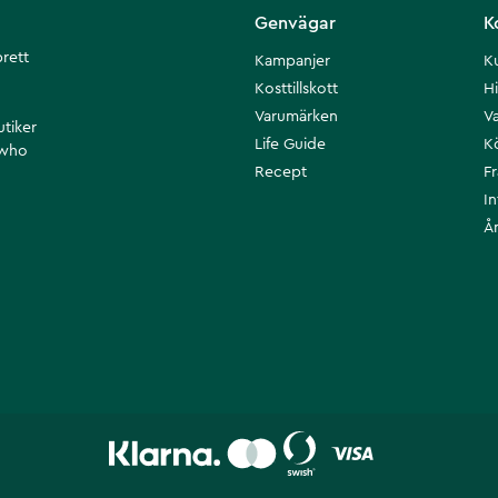
Genvägar
K
brett
Kampanjer
K
Kosttillskott
Hi
Varumärken
Va
utiker
Life Guide
K
 who
Recept
F
I
Å