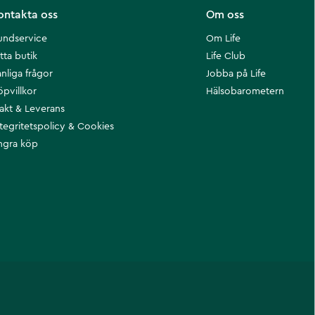
ontakta oss
Om oss
undservice
Om Life
tta butik
Life Club
nliga frågor
Jobba på Life
öpvillkor
Hälsobarometern
rakt & Leverans
ntegritetspolicy & Cookies
ngra köp