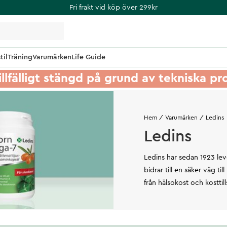
Fri frakt vid köp över 299kr
til
Träning
Varumärken
Life Guide
illfälligt stängd på grund av tekniska p
Hem
Varumärken
Ledins
Ledins
Ledins har sedan 1923 lev
bidrar till en säker väg t
från hälsokost och kosttill