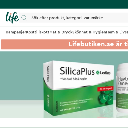
Kampanjer
Kosttillskott
Mat & Dryck
Skönhet & Hygien
Hem & Livss
Lifebutiken.se är t