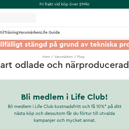
Fri frakt vid köp över 299kr
til
Träning
Varumärken
Life Guide
illfälligt stängd på grund av tekniska p
Hem
Varumärken
Plog
art odlade och närproducerad
Bli medlem i Life Club!
Bli medlem i Life Club kostnadsfritt och få 10%* på ditt
nästa köp och dessutom får du förtur till utvalda
kampanjer och mycket annat.