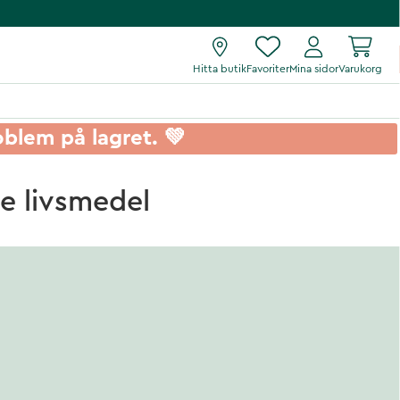
Hitta butik
Favoriter
Mina sidor
Varukorg
roblem på lagret. 💚
e livsmedel