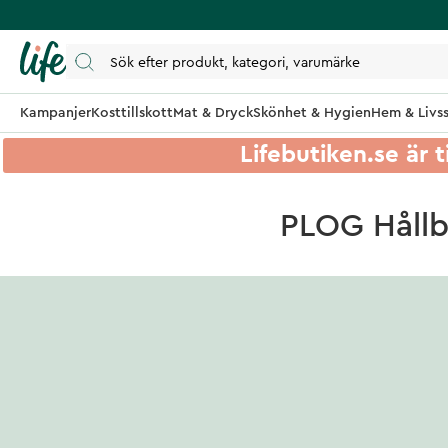
Kampanjer
Kosttillskott
Mat & Dryck
Skönhet & Hygien
Hem & Livss
Lifebutiken.se är t
PLOG Hållb