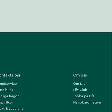
ontakta oss
Om oss
undservice
Om Life
tta butik
Life Club
nliga frågor
Jobba på Life
öpvillkor
Hälsobarometern
rakt & Leverans