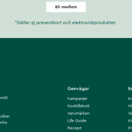
Bli medlem
*Gäller ej presentkort och elektronikprodukter.
Genvägar
K
brett
Kampanjer
K
Kosttillskott
Hi
Varumärken
Va
utiker
Life Guide
K
 who
Recept
F