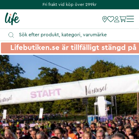
vid köp över 299kr
Fri frakt 
Lifebutiken.se är tillfälligt stängd 