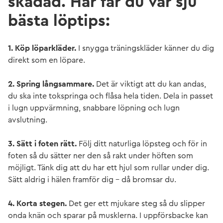
skadad. Här får du vår sju
bästa löptips:
1. Köp löparkläder.
I snygga träningskläder känner du dig
direkt som en löpare.
2. Spring långsammare.
Det är viktigt att du kan andas,
du ska inte tokspringa och flåsa hela tiden. Dela in passet
i lugn uppvärmning, snabbare löpning och lugn
avslutning.
3. Sätt i foten rätt.
Följ ditt naturliga löpsteg och för in
foten så du sätter ner den så rakt under höften som
möjligt. Tänk dig att du har ett hjul som rullar under dig.
Sätt aldrig i hälen framför dig – då bromsar du.
4. Korta stegen.
Det ger ett mjukare steg så du slipper
onda knän och sparar på musklerna. I uppförsbacke kan