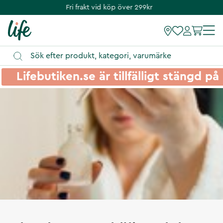
Fri frakt vid köp över 299kr
Lifebutiken.se är tillfälligt stängd 