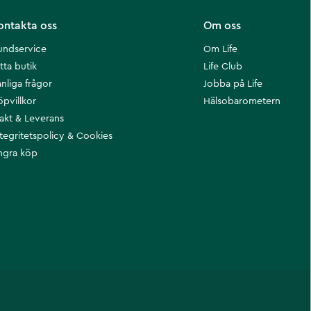
ontakta oss
Om oss
undservice
Om Life
tta butik
Life Club
nliga frågor
Jobba på Life
öpvillkor
Hälsobarometern
rakt & Leverans
ntegritetspolicy & Cookies
ngra köp