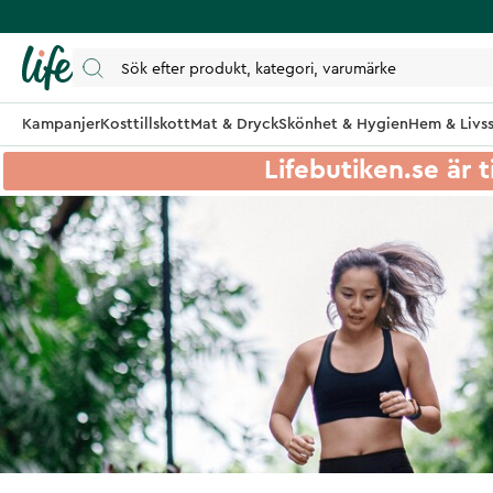
Kampanjer
Kosttillskott
Mat & Dryck
Skönhet & Hygien
Hem & Livss
Lifebutiken.se är t