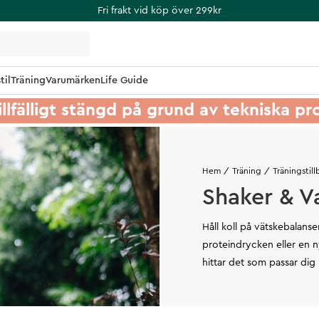
Fri frakt vid köp över 299kr
til
Träning
Varumärken
Life Guide
illfälligt stängd på grund av tekniska p
Hem
Träning
Träningstil
Shaker & V
Håll koll på vätskebalans
proteindrycken eller en ny 
hittar det som passar dig 