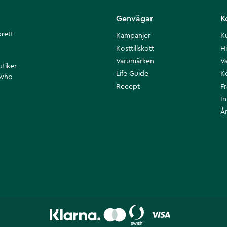
Genvägar
K
brett
Kampanjer
K
Kosttillskott
Hi
Varumärken
Va
utiker
Life Guide
K
 who
Recept
F
I
Å