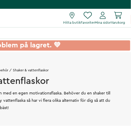
Hitta butik
Favoriter
Mina sidor
Varukorg
roblem på lagret. 💚
lbehör
Shaker & vattenflaskor
attenflaskor
en med en egen motivationsflaska. Behöver du en shaker till
vattenflaska så har vi flera olika alternativ för dig så att du
bäst!