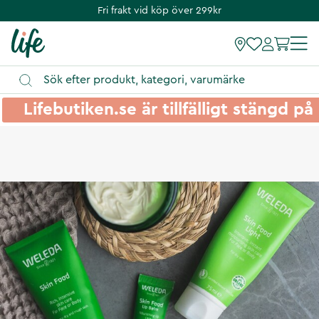
Fri frakt vid köp över 299kr
Lifebutiken.se är tillfälligt stängd 