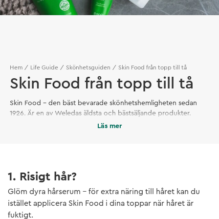
Hem
Life Guide
Skönhetsguiden
Skin Food från topp till tå
Skin Food från topp till tå
Skin Food – den bäst bevarade skönhetshemligheten sedan
1926. Är en av Weledas äldsta och bästsäljande produkter.
Upptäck grunden till mjuk och smidig hud. Skin Food är en rik
Läs mer
allroundkräm som vårdar och mjukgör torr hud. Passar alla och
kan användas över hela kroppen. Perfekt att använda under
makeup för extra glow.
1. Risigt hår?
Glöm dyra hårserum – för extra näring till håret kan du
istället applicera Skin Food i dina toppar när håret är
fuktigt.