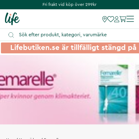
Fri frakt vid köp över 299kr
Lifebutiken.se är tillfälligt stängd 