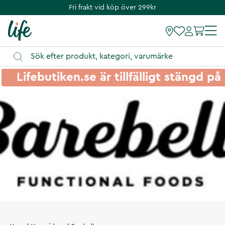
Fri frakt vid köp över 299kr
Lifebutiken.se är tillfälligt stängd 