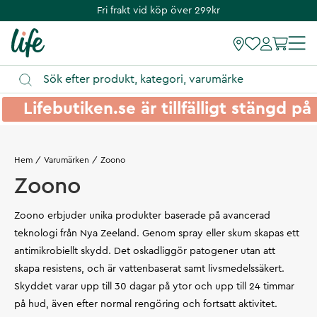
Fri frakt vid köp över 299kr
Lifebutiken.se är tillfälligt stängd 
Hem
Varumärken
Zoono
Zoono
Zoono erbjuder unika produkter baserade på avancerad
teknologi från Nya Zeeland. Genom spray eller skum skapas ett
antimikrobiellt skydd. Det oskadliggör patogener utan att
skapa resistens, och är vattenbaserat samt livsmedelssäkert.
Skyddet varar upp till 30 dagar på ytor och upp till 24 timmar
på hud, även efter normal rengöring och fortsatt aktivitet.