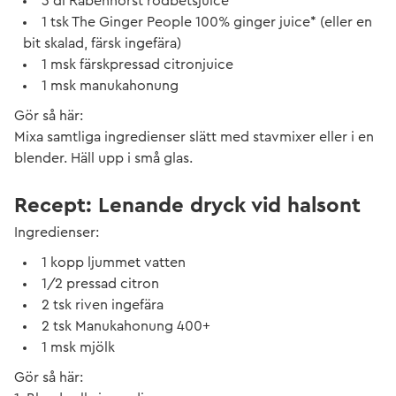
3 dl Rabenhorst rödbetsjuice*
1 tsk The Ginger People 100% ginger juice* (eller en
bit skalad, färsk ingefära)
1 msk färskpressad citronjuice
1 msk manukahonung
Gör så här:
Mixa samtliga ingredienser slätt med stavmixer eller i en
blender. Häll upp i små glas.
Recept: Lenande dryck vid halsont
Ingredienser:
1 kopp ljummet vatten
1/2 pressad citron
2 tsk riven ingefära
2 tsk Manukahonung 400+
1 msk mjölk
Gör så här: