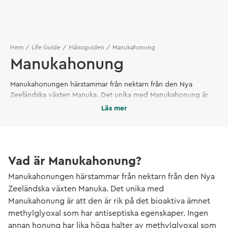
Hem
Life Guide
Hälsoguiden
Manukahonung
Manukahonung
Manukahonungen härstammar från nektarn från den Nya
Zeeländska växten Manuka. Det unika med Manukahonung är
att den är rik på det bioaktiva ämnet methylglyoxal som har
Läs mer
antiseptiska egenskaper.
Vad är Manukahonung?
Manukahonungen härstammar från nektarn från den Nya
Zeeländska växten Manuka. Det unika med
Manukahonung är att den är rik på det bioaktiva ämnet
methylglyoxal som har antiseptiska egenskaper. Ingen
annan honung har lika höga halter av methylglyoxal som