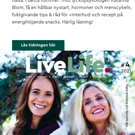
hälsa. I detta nummer: möt lyckopsykologen Katarina
Blom, få en hållbar nystart, hormoner och menscykeln,
fuktgivande tips & råd för vinterhud och recept på
energihöjande snacks. Härlig läsning!
Läs tidningen här