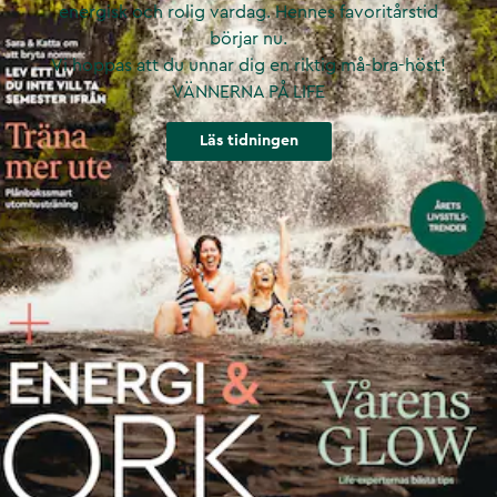
energisk och rolig vardag. Hennes favoritårstid
börjar nu.
Vi hoppas att du unnar dig en riktig må-bra-höst!
VÄNNERNA PÅ LIFE
Läs tidningen