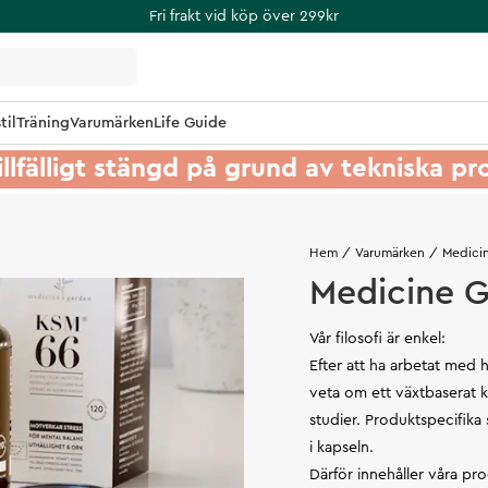
Fri frakt vid köp över 299kr
til
Träning
Varumärken
Life Guide
illfälligt stängd på grund av tekniska p
Hem
Varumärken
Medici
Medicine 
Vår filosofi är enkel:
Efter att ha arbetat med hä
veta om ett växtbaserat ko
studier. Produktspecifika
i kapseln.
Därför innehåller våra p