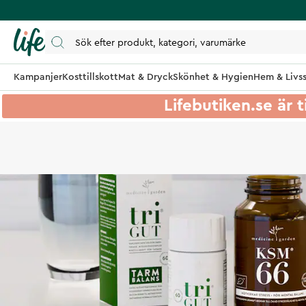
Kampanjer
Kosttillskott
Mat & Dryck
Skönhet & Hygien
Hem & Livss
Lifebutiken.se är t