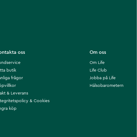
ontakta oss
Om oss
undservice
Om Life
tta butik
Life Club
nliga frågor
Jobba på Life
öpvillkor
Hälsobarometern
rakt & Leverans
ntegritetspolicy & Cookies
ngra köp