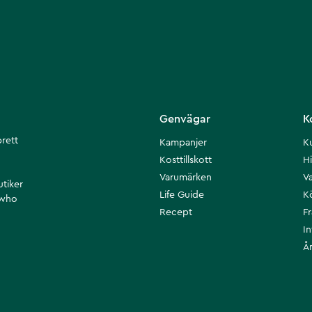
Genvägar
K
brett
Kampanjer
K
Kosttillskott
Hi
Varumärken
Va
utiker
Life Guide
K
 who
Recept
F
I
Å