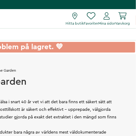
Hitta butik
Favoriter
Mina sidor
Varukorg
roblem på lagret. 💚
ne Garden
Garden
lsa i snart 40 år vet vi att det bara finns ett säkert sätt att
sttillskott är säkert och effektivt – upprepade, välgjorda
 studier gjorda på exakt det extraktet i den mängd som finns
rodukter bara några av världens mest väldokumenterade