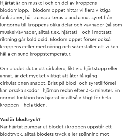
Hjärtat är en muskel och en del av kroppens
blodomlopp. I blodomloppet hittar vi flera viktiga
funktioner; här transporteras bland annat syret från
lungorna till kroppens olika delar och vävnader (så som
muskelvävnader, alltså t.ex. hjärtat) – och i motsatt
riktning går koldioxid. Blodomloppet förser också
kroppens celler med näring och säkerställer att vi kan
hålla en sund kroppstemperatur.
Om blodet slutar att cirkulera, likt vid hjärtstopp eller
annat, är det mycket viktigt att åter få igång
cirkulationen snabbt. Brist på blod- och syretillförsel
kan orsaka skador i hjärnan redan efter 3-5 minuter. En
normal funktion hos hjärtat är alltså viktigt för hela
kroppen – hela tiden.
Vad är blodtryck?
När hjärtat pumpar ut blodet i kroppen uppstår ett
blodtryck, alltså blodets tryck eller spänning mot