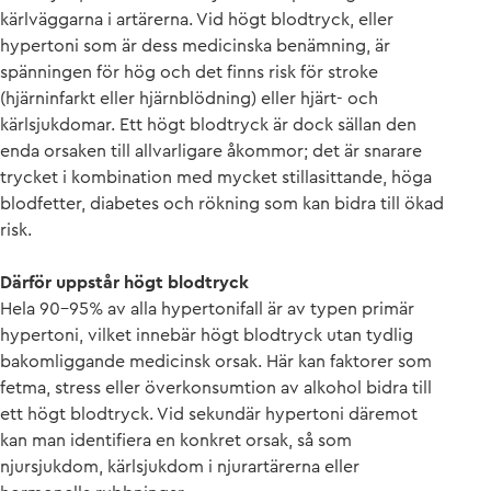
kärlväggarna i artärerna. Vid högt blodtryck, eller
hypertoni som är dess medicinska benämning, är
spänningen för hög och det finns risk för stroke
(hjärninfarkt eller hjärnblödning) eller hjärt- och
kärlsjukdomar. Ett högt blodtryck är dock sällan den
enda orsaken till allvarligare åkommor; det är snarare
trycket i kombination med mycket stillasittande, höga
blodfetter, diabetes och rökning som kan bidra till ökad
risk.
Därför uppstår högt blodtryck
Hela 90-95% av alla hypertonifall är av typen primär
hypertoni, vilket innebär högt blodtryck utan tydlig
bakomliggande medicinsk orsak. Här kan faktorer som
fetma, stress eller överkonsumtion av alkohol bidra till
ett högt blodtryck. Vid sekundär hypertoni däremot
kan man identifiera en konkret orsak, så som
njursjukdom, kärlsjukdom i njurartärerna eller