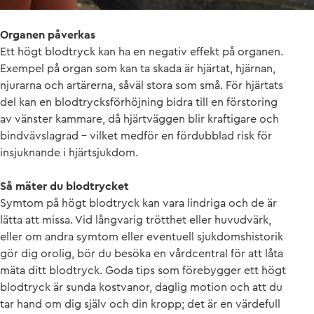
Organen påverkas
Ett högt blodtryck kan ha en negativ effekt på organen.
Exempel på organ som kan ta skada är hjärtat, hjärnan,
njurarna och artärerna, såväl stora som små. För hjärtats
del kan en blodtrycksförhöjning bidra till en förstoring
av vänster kammare, då hjärtväggen blir kraftigare och
bindvävslagrad – vilket medför en fördubblad risk för
insjuknande i hjärtsjukdom.
Så mäter du blodtrycket
Symtom på högt blodtryck kan vara lindriga och de är
lätta att missa. Vid långvarig trötthet eller huvudvärk,
eller om andra symtom eller eventuell sjukdomshistorik
gör dig orolig, bör du besöka en vårdcentral för att låta
mäta ditt blodtryck. Goda tips som förebygger ett högt
blodtryck är sunda kostvanor, daglig motion och att du
tar hand om dig själv och din kropp; det är en värdefull