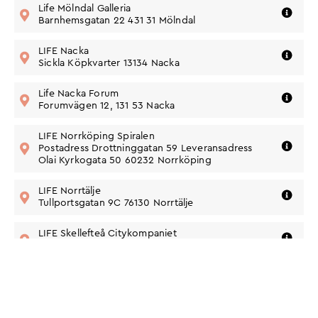
Tel: 031-10 69 64
Life Mölndal Galleria
Gå till butik
Mail: 100891@lifeeurope.com
Barnhemsgatan 22 431 31 Mölndal
Vägbeskrivning
Telefon:
010-543 3496
Adress:
LIFE Nacka
Siroccogatan 10, 131
Gå till butik
34 Nacka
Sickla Köpkvarter 13134 Nacka
Vägbeskrivning
Life Nacka Forum
Gå till butik
Forumvägen 12, 131 53 Nacka
Vägbeskrivning
Telefon:
LIFE Norrköping Spiralen
010-543 3434
Adress:
Postadress Drottninggatan 59 Leveransadress
Drottninggatan 59,
Gå till butik
602 32 Norrköping.
Olai Kyrkogata 50 60232 Norrköping
Vägbeskrivning
Telefon:
010-543 31 61
Adress:
LIFE Norrtälje
Tullportsgatan 9C, 761
Gå till butik
30 Norrtälje
Tullportsgatan 9C 76130 Norrtälje
Vägbeskrivning
Telefon:
010-543 3109
Adress:
LIFE Skellefteå Citykompaniet
Nygatan 50, 931 31
Gå till butik
Skellefteå
Citykompaniet 93131 Skellefteå
Vägbeskrivning
Telefon:
010 - 543 31 55
Adress:
LIFE Skärholmen Centrum
Lillholmsgången 1-3,
Gå till butik
127 48 Skärholmen
Skärholmen Centrum (SKHLM) 12748 Skärholmen
Vägbeskrivning
Telefon:
010-543 3486