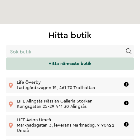
Hitta butik
Hitta närmaste butik
Vägbeskrivning
Email:
100899@lifeeurope.se
Telefonnummer:
Life Överby
076-182 80
Gå till butik
30
Ladugårdsvägen 12, 461 70 Trollhättan
Vägbeskrivning
LIFE Alingsås Nässlan Galleria Storken
Gå till butik
Telefon: 0322-158 86
Kungsgatan 25-29 441 30 Alingsås
Vägbeskrivning
Telefon:
LIFE Avion Umeå
010-543 3478
Adress:
Marknadsgatan 3, leverans Marknadsg. 9 90422
Marknadsgatan 3,
Gå till butik
904 22 Umeå
Umeå
Vägbeskrivning
Telefon: 010-543 3111