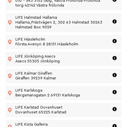
Frölunda torg
010 - 543 3152 Gbg, Västra Frölunda Frölunda
Gå till butik
42142 Västra frölunda
torg 42142 Västra frölunda
Vägbeskrivning
Telefon: 010-543 3472
LIFE Halmstad Hallarna
Adress: Prästvägen 1, 302 63
Hallarna,Prästvägen 2, 302 63 Halmstad 30263
Gå till butik
Halmstad
Halmstad Box 9059
Vägbeskrivning
Telefon: 010-543 3488
Adress: Första Avenyen 8, 281
LIFE Hässleholm
Gå till butik
31 Hässleholm
Första Avenyn 8 28131 Hässleholm
Vägbeskrivning
Telefon: 010 543 31 62
Adress: Kompanigatan 13,
LIFE Jönköping Asecs
Gå till butik
553 05 Jönköping
Asecs 55305 Jönköping
Vägbeskrivning
Telefon: 010-543 3461
Adress: Verkstadsgatan 6,
LIFE Kalmar Giraffen
Gå till butik
392 39 Kalmar
Giraffen 39239 Kalmar
Vägbeskrivning
Telefon: 0586-300 66
Adress: Bergsmansgatan 2,
LIFE Karlskoga
Gå till butik
691 31 Karlskoga
Bergsmansgatan 2 69131 Karlskoga
Vägbeskrivning
Telefon: 010-543 3477
Adress: Järnvägsgatan 2, 652
LIFE Karlstad Duvanhuset
Gå till butik
25 Karlstad
Duvanhuset 65225 Karlstad
Vägbeskrivning
Telefon: 010-543 3464
Adress: Kistagången, 164 91
LIFE Kista Galleria
Gå till butik