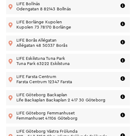
Adress: Odengatan 8, 821 43
LIFE Bollnäs
Gå till butik
Bollnäs
Odengatan 8 82143 Bollnäs
Vägbeskrivning
Telefon: 010-543 3445
Adress: Kupolen 73, 781 70
LIFE Borlänge Kupolen
Gå till butik
Borlänge
Kupolen 73 78170 Borlänge
Vägbeskrivning
Telefon: 010 -543 3149
Adress: Allégatan 48, 503 37
LIFE Borås Allégatan
Gå till butik
Borås
Allégatan 48 50337 Borås
Vägbeskrivning
Telefon: 010-543 3474
Adress: Gunborg Nymans
LIFE Eskilstuna Tuna Park
Gå till butik
Väg 2, 632 22 Eskilstuna
Tuna Park 63222 Eskilstuna
Vägbeskrivning
Telefon: 010-543 3438
Adress: Farstaplan 25
LIFE Farsta Centrum
Gå till butik
gatuplan, 123 46 Farsta
Farsta Centrum 12347 Farsta
Telefonnummer:
076-179 00
Vägbeskrivning
23
E-post
LIFE Göteborg Backaplan
Gå till butik
adress: 695@lifeeurope.se
Life Backaplan Backaplan 2 417 30 Göteborg
Vägbeskrivning
Telefon: 010-543 3448
Adress: Postgatan 26-32, 411
LIFE Göteborg Femmanhuset
Gå till butik
06 Göteborg
Femmanhuset 41106 Göteborg
010 - 543 3152
Vägbeskrivning
Gbg, Västra Frölunda
LIFE Göteborg Västra Frölunda