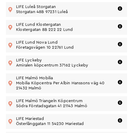
Telefon:
010 - 54 33 110
Adress: Storgatan 48B, 972
LIFE Luleå Storgatan
Gå till butik
31 Luleå
Storgatan 48B 97231 Luleå
Vägbeskrivning
Telefon:
010-543 3489
Adress:
LIFE Lund Klostergatan
Klostergatan 8 B, 222
Gå till butik
22 Lund
Klostergatan 8B 222 22 Lund
Vägbeskrivning
Telefon:
010-543 3431
Adress:
LIFE Lund Nova Lund
Företagsvägen 10,
Gå till butik
227 61 Lund
Företagsvägen 10 22761 Lund
Vägbeskrivning
Telefon:
010-543 3115
Adress:
LIFE Lyckeby
Verkövägen 9, 371 62
Gå till butik
Lyckeby
Amiralen köpcentrum 37162 Lyckeby
Vägbeskrivning
Telefon:
LIFE Malmö Mobilia
010-543 3490
Adress:
Mobilia Köpcentra Per Albin Hanssons väg 40
Per Albin Hanssons
Gå till butik
väg 40, 214 32 Malmö
21432 Malmö
Vägbeskrivning
Telefon:
010-543 3491
Adress:
LIFE Malmö Triangeln Köpcentrum
Södra Förstadsgatan
Gå till butik
41, 211 43 Malmö
Södra Förstadsgatan 41 21143 Malmö
Vägbeskrivning
Telefon:
0501-106 40
Adress:
LIFE Mariestad
Österlånggatan 11,
Gå till butik
542 30 Mariestad
Österlånggatan 11 54230 Mariestad
Vägbeskrivning