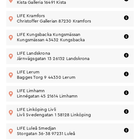
Kista
Kista Galleria 16491 Kista
Vägbeskrivning
Telefon:
0612 13670
Adress:
LIFE Kramfors
Biblioteksgatan 1, 872
Gå till butik
30 Kramfors
Christoffer Gallerian 87230 Kramfors
Vägbeskrivning
Telefon:
010-543 3112
Adress:
LIFE Kungsbacka Kungsmässan
Borgmästaregatan 5,
Gå till butik
434 32 Kungsbacka
Kungsmässan 43432 Kungsbacka
Vägbeskrivning
Telefon: 010-543 3456
Adress: Järnvägsgatan 13, 261
LIFE Landskrona
Gå till butik
32 Landskrona
Järnvägsgatan 13 26132 Landskrona
Vägbeskrivning
Telefon:
0302-712 41
Adress:
LIFE Lerum
Bagges Torg 9, 443
Gå till butik
23 Lerum
Bagges Torg 9 44330 Lerum
Vägbeskrivning
Telefon:
010-543 3493
Adress:
LIFE Limhamn
Linnégatan 45, 21614
Gå till butik
Limhamn
Linnégatan 45 21614 Limhamn
Vägbeskrivning
Telefon: 010-543 3433
Adress: Svedengatan 1, 581
LIFE Linköping Livli
Gå till butik
28 Linköping
Livli Svedengatan 1 58128 Linköping
Vägbeskrivning
LIFE Luleå Smedjan
Gå till butik
Telefon:
Storgatan 36-38 97231 Luleå
010-543 3466
Vägbeskrivning