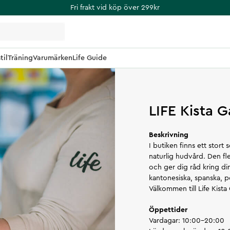
Fri frakt vid köp över 299kr
til
Träning
Varumärken
Life Guide
LIFE Kista G
Beskrivning
I butiken finns ett stort 
naturlig hudvård. Den fl
och ger dig råd kring din
kantonesiska, spanska, p
Välkommen till Life Kista G
Öppettider
Vardagar: 10:00-20:00