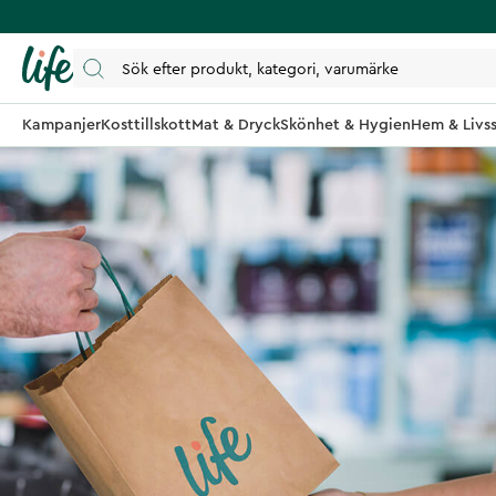
Kampanjer
Kosttillskott
Mat & Dryck
Skönhet & Hygien
Hem & Livss