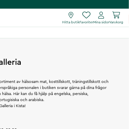
Hitta butik
Favoriter
Mina sidor
Varukorg
alleria
sortiment av hälsosam mat, kosttillskott, träningstillskott och
erspråkiga personalen i butiken svarar gärna på dina frågor
 hälsa. Här kan du få hjälp på engelska, persiska,
ortugisiska och arabiska.
alleria i Kista!