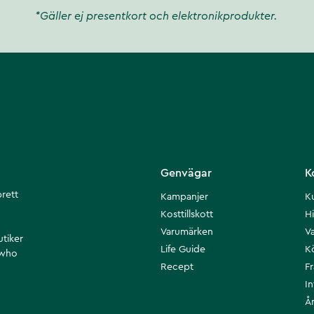
*Gäller ej presentkort och elektronikprodukter.
Genvägar
K
brett
Kampanjer
K
Kosttillskott
Hi
Varumärken
Va
utiker
Life Guide
K
 who
Recept
F
I
Å