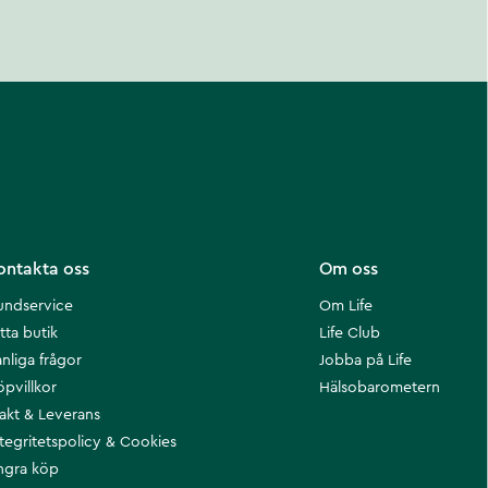
ontakta oss
Om oss
undservice
Om Life
tta butik
Life Club
nliga frågor
Jobba på Life
öpvillkor
Hälsobarometern
rakt & Leverans
ntegritetspolicy & Cookies
ngra köp