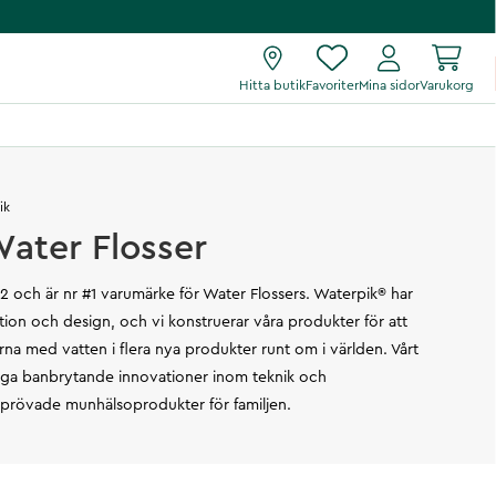
Hitta butik
Favoriter
Mina sidor
Varukorg
ik
ater Flosser
 och är nr #1 varumärke för Water Flossers. Waterpik® har
ation och design, och vi konstruerar våra produkter för att
arna med vatten i flera nya produkter runt om i världen. Vårt
roliga banbrytande innovationer inom teknik och
beprövade munhälsoprodukter för familjen.