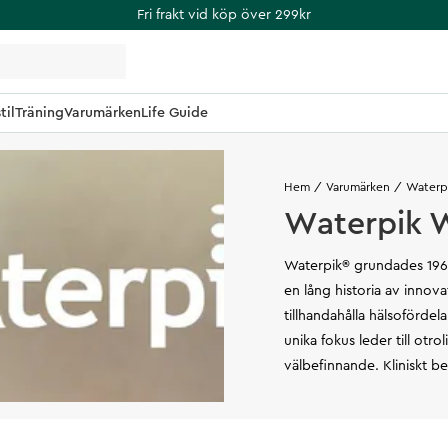
Fri frakt vid köp över 299kr
til
Träning
Varumärken
Life Guide
Hem
Varumärken
Waterp
Waterpik W
Waterpik® grundades 1962
en lång historia av innov
tillhandahålla hälsofördel
unika fokus leder till ot
välbefinnande. Kliniskt 