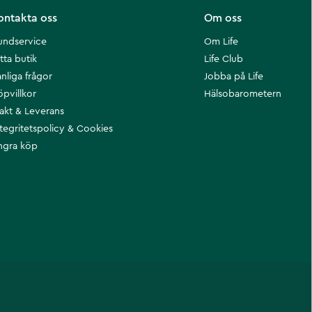
ontakta oss
Om oss
undservice
Om Life
tta butik
Life Club
nliga frågor
Jobba på Life
öpvillkor
Hälsobarometern
rakt & Leverans
ntegritetspolicy & Cookies
ngra köp