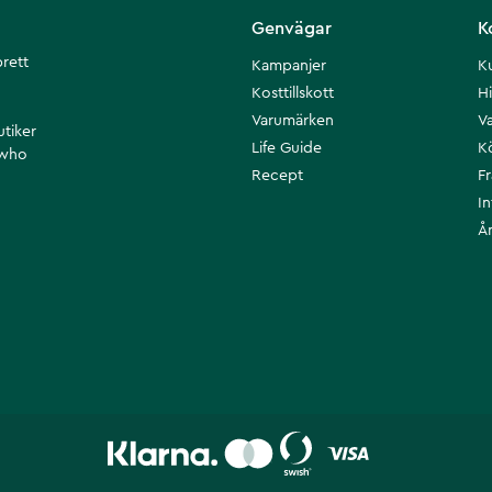
Genvägar
K
brett
Kampanjer
K
Kosttillskott
Hi
Varumärken
Va
utiker
Life Guide
K
 who
Recept
F
I
Å