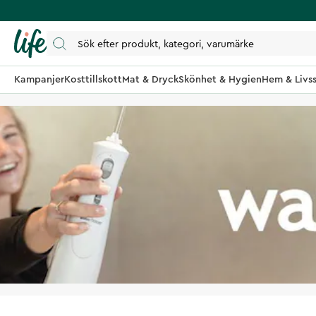
Kampanjer
Kosttillskott
Mat & Dryck
Skönhet & Hygien
Hem & Livss