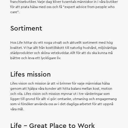
franchisebutiker. Varje dag kliver tusentals människor in i våra butiker
för att prata hälsa med oss och få ”expert advice from people who
care”.
Sortiment
Hos Life hittar du ett noga utvalt och aktuellt sortiment med hög
kvalitet. Vi har allt från kosttillskott till naturlig hudvård, miljövänliga
städprodukter och sköna vetekuddar. Allt för att du ska kunna må
bättre och leva ett lyckligare liv.
Lifes mission
Lifes vision och mission är att vi brinner för varje människas hälsa
genom att hjälpa våra kunder att hitta balans mellan kost, motion
och vila. Lifes vision och mission mynnar ut i tre värderingar som
ligger till grund för allt vi gör: omtanke, utmaning och engagemang
som vi försöker använda oss av i det dagliga arbetet för att uppnå
våra mål.
Life - Great Place to Work