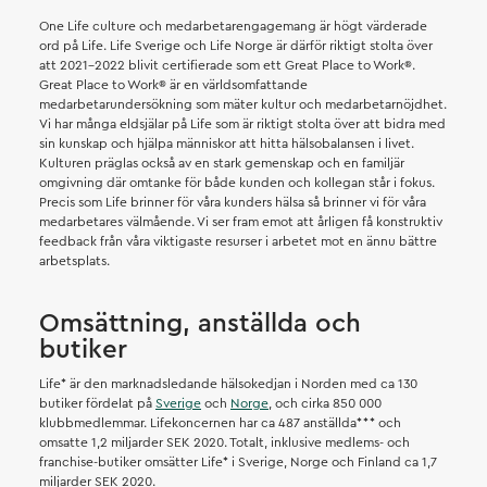
One Life culture och medarbetarengagemang är högt värderade
ord på Life. Life Sverige och Life Norge är därför riktigt stolta över
att 2021-2022 blivit certifierade som ett Great Place to Work®.
Great Place to Work® är en världsomfattande
medarbetarundersökning som mäter kultur och medarbetarnöjdhet.
Vi har många eldsjälar på Life som är riktigt stolta över att bidra med
sin kunskap och hjälpa människor att hitta hälsobalansen i livet.
Kulturen präglas också av en stark gemenskap och en familjär
omgivning där omtanke för både kunden och kollegan står i fokus.
Precis som Life brinner för våra kunders hälsa så brinner vi för våra
medarbetares välmående. Vi ser fram emot att årligen få konstruktiv
feedback från våra viktigaste resurser i arbetet mot en ännu bättre
arbetsplats.
Omsättning, anställda och
butiker
Life* är den marknadsledande hälsokedjan i Norden med ca 130
butiker fördelat på
Sverige
och
Norge
, och cirka 850 000
klubbmedlemmar. Lifekoncernen har ca 487 anställda*** och
omsatte 1,2 miljarder SEK 2020. Totalt, inklusive medlems- och
franchise-butiker omsätter Life* i Sverige, Norge och Finland ca 1,7
miljarder SEK 2020.