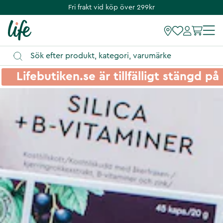
Fri frakt vid köp över 299kr
Lifebutiken.se är tillfälligt stängd 