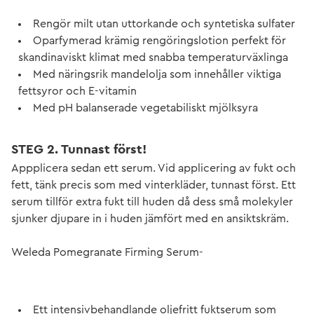
Rengör milt utan uttorkande och syntetiska sulfater
Oparfymerad krämig rengöringslotion perfekt för
skandinaviskt klimat med snabba temperaturväxlinga
Med näringsrik mandelolja som innehåller viktiga
fettsyror och E-vitamin
Med pH balanserade vegetabiliskt mjölksyra
STEG 2. Tunnast först!
Appplicera sedan ett serum. Vid applicering av fukt och
fett, tänk precis som med vinterkläder, tunnast först. Ett
serum tillför extra fukt till huden då dess små molekyler
sjunker djupare in i huden jämfört med en ansiktskräm.
Weleda Pomegranate Firming Serum-
Ett intensivbehandlande oljefritt fuktserum som