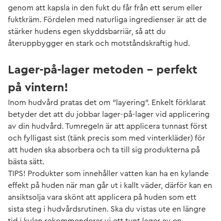
genom att kapsla in den fukt du får från ett serum eller
fuktkräm. Fördelen med naturliga ingredienser är att de
stärker hudens egen skyddsbarriär, så att du
återuppbygger en stark och motståndskraftig hud.
Lager-på-lager metoden – perfekt
på vintern!
Inom hudvård pratas det om ”layering”. Enkelt förklarat
betyder det att du jobbar lager-på-lager vid applicering
av din hudvård. Tumregeln är att applicera tunnast först
och fylligast sist (tänk precis som med vinterkläder) för
att huden ska absorbera och ta till sig produkterna på
bästa sätt.
TIPS! Produkter som innehåller vatten kan ha en kylande
effekt på huden när man går ut i kallt väder, därför kan en
ansiktsolja vara skönt att applicera på huden som ett
sista steg i hudvårdsrutinen. Ska du vistas ute en längre
tid i kylan rekommenderar vi ett tunt lager av en