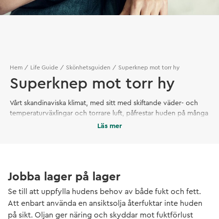
Hem
Life Guide
Skönhetsguiden
Superknep mot torr hy
Superknep mot torr hy
Vårt skandinaviska klimat, med sitt med skiftande väder- och
temperaturväxlingar och torrare luft, påfrestar huden på många
sätt. I kombination med att vi spenderar allt mer tid inomhus,
Läs mer
och kanske arbetar mycket framför dator, upplever många att
huden blir torr, stram och ömtålig. Med enkla knep går det att
bevara mjuk hud, även på under vinterhalvåret!
Jobba lager på lager
Se till att uppfylla hudens behov av både fukt och fett.
Att enbart använda en ansiktsolja återfuktar inte huden
på sikt. Oljan ger näring och skyddar mot fuktförlust