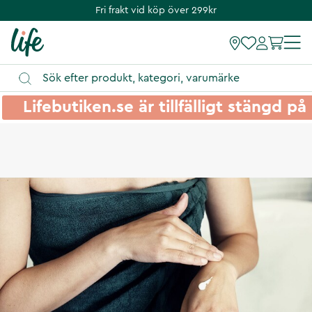
Fri frakt vid köp över 299kr
Lifebutiken.se är tillfälligt stängd 