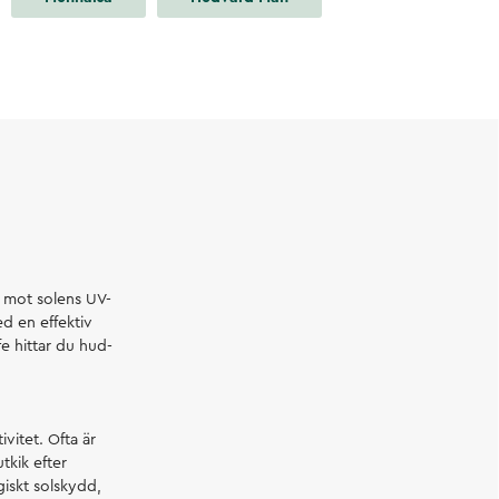
F mot solens UV-
d en effektiv
fe hittar du hud-
vitet. Ofta är
tkik efter
iskt solskydd,