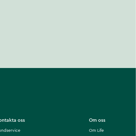
ontakta oss
Om oss
undservice
Om Life