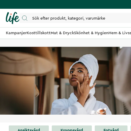
Kampanjer
Kosttillskott
Mat & Dryck
Skönhet & Hygien
Hem & Livss
Ansiktsvård
Kroppsvård
Fotvård