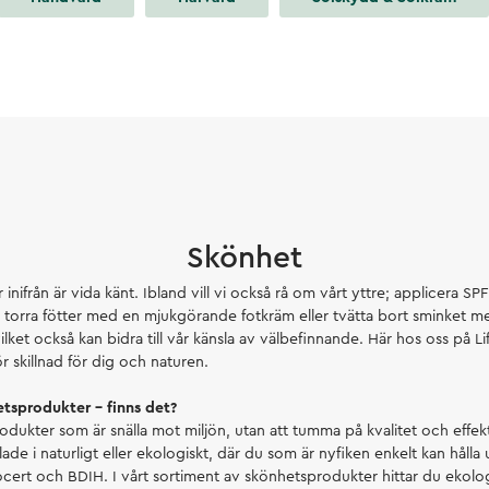
Skönhet
nifrån är vida känt. Ibland vill vi också rå om vårt yttre; applicera SP
t torra fötter med en mjukgörande fotkräm eller tvätta bort sminket me
ilket också kan bidra till vår känsla av välbefinnande. Här hos oss på Li
 skillnad för dig och naturen.
etsprodukter – finns det?
rodukter som är snälla mot miljön, utan att tumma på kvalitet och effekti
e i naturligt eller ekologiskt, där du som är nyfiken enkelt kan hålla u
ert och BDIH. I vårt sortiment av skönhetsprodukter hittar du ekolog