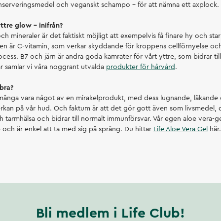
nserveringsmedel och veganskt schampo – för att nämna ett axplock.
ttre glow – inifrån?
ch mineraler är det faktiskt möjligt att exempelvis få finare hy och stark
uden är C-vitamin, som verkar skyddande för kroppens cellförnyelse o
ocess. B7 och järn är andra goda kamrater för vårt yttre, som bidrar ti
är samlar vi våra noggrant utvalda
produkter för hårvård
.
 bra?
många vara något av en mirakelprodukt, med dess lugnande, läkande o
erkan på vår hud. Och faktum är att det gör gott även som livsmedel, d
 tarmhälsa och bidrar till normalt immunförsvar. Vår egen aloe vera-ge
ch är enkel att ta med sig på språng. Du hittar
Life Aloe Vera Gel
här
Bli medlem i Life Club!