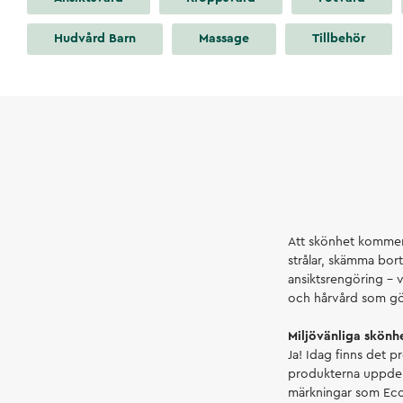
Hudvård Barn
Massage
Tillbehör
Att skönhet kommer i
strålar, skämma bor
ansiktsrengöring – v
och hårvård som gör
Miljövänliga skönh
Ja! Idag finns det p
produkterna uppdelad
märkningar som Ecoc