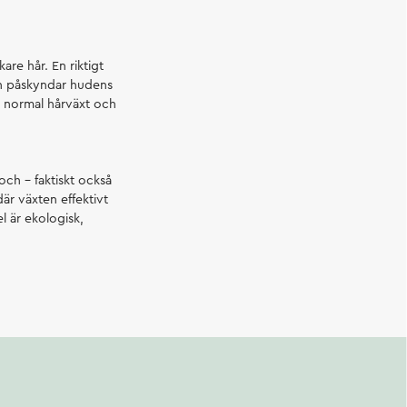
are hår. En riktigt
ch påskyndar hudens
ll normal hårväxt och
ch – faktiskt också
är växten effektivt
l är ekologisk,
.