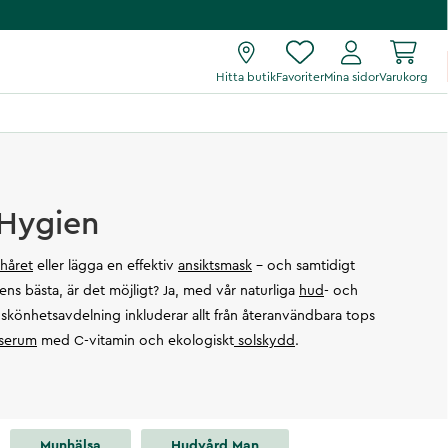
Hitta butik
Favoriter
Mina sidor
Varukorg
 Hygien
 håret
eller lägga en effektiv
ansiktsmask
– och samtidigt
rens bästa, är det möjligt? Ja, med vår naturliga
hud
- och
 skönhetsavdelning inkluderar allt från återanvändbara tops
serum
med C-vitamin och ekologiskt
solskydd
.
Munhälsa
Hudvård Man