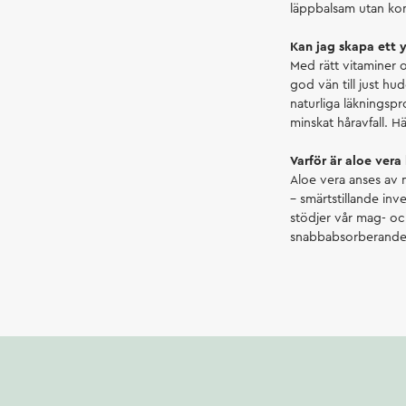
läppbalsam utan ko
Kan jag skapa ett y
Med rätt vitaminer o
god vän till just h
naturliga läkningspr
minskat håravfall. H
Varför är aloe vera
Aloe vera anses av 
– smärtstillande inv
stödjer vår mag- och
snabbabsorberande o