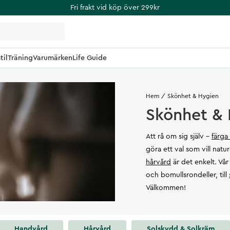
Fri frakt vid köp över 299kr
til
Träning
Varumärken
Life Guide
Hem
Skönhet & Hygien
Skönhet &
Att rå om sig själv –
färga
göra ett val som vill natu
hårvård
är det enkelt. Vår
och bomullsrondeller, till
Välkommen!
Handvård
Hårvård
Solskydd & Solkräm