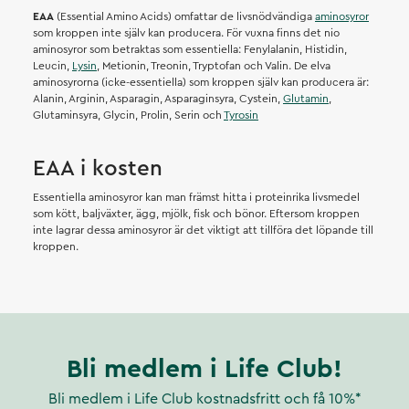
EAA
(Essential Amino Acids) omfattar de livsnödvändiga
aminosyror
som kroppen inte själv kan producera. För vuxna finns det nio
aminosyror som betraktas som essentiella: Fenylalanin, Histidin,
Leucin,
Lysin
, Metionin, Treonin, Tryptofan och Valin. De elva
aminosyrorna (icke-essentiella) som kroppen själv kan producera är:
Alanin, Arginin, Asparagin, Asparaginsyra, Cystein,
Glutamin
,
Glutaminsyra, Glycin, Prolin, Serin och
Tyrosin
EAA i kosten
Essentiella aminosyror kan man främst hitta i proteinrika livsmedel
som kött, baljväxter, ägg, mjölk, fisk och bönor. Eftersom kroppen
inte lagrar dessa aminosyror är det viktigt att tillföra det löpande till
kroppen.
Bli medlem i Life Club!
Bli medlem i Life Club kostnadsfritt och få 10%*