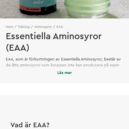
Hem
Träning
Aminosyror
EAA
Essentiella Aminosyror
(EAA)
EAA, som är förkortningen av Essentiella Aminosyror, består av
de åtta aminosyror som kroppen inte kan producera på egen
hand och som måste tillföras genom kosten. EAA har en kraftfull
Läs mer
inverkan på proteinsyntesen, vilket i sin tur påverkar
muskeluppbyggnaden.
Vad är EAA?