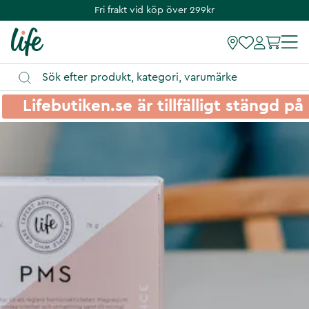
Fri frakt vid köp över 299kr
Lifebutiken.se är tillfälligt stängd 