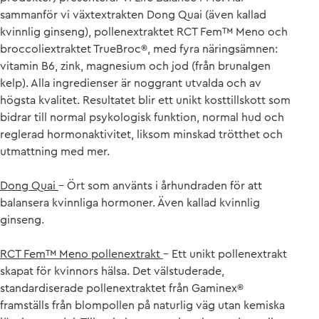
sammanför vi växtextrakten Dong Quai (även kallad
kvinnlig ginseng), pollenextraktet RCT Fem™ Meno och
broccoliextraktet Tru­eBroc®, med fyra näringsämnen:
vitamin B6, zink, magnesium och jod (från brunalgen
kelp). Alla ingredienser är noggrant utvalda och av
högsta kvalitet. Resultatet blir ett unikt kosttill­skott som
bidrar till normal psykologisk funktion, normal hud och
reglerad hormonaktivitet, liksom minskad trötthet och
utmattning med mer.
Dong Quai
– Ört som använts i århundraden för att
balansera kvinnliga hormoner. Även kallad kvinnlig
ginseng.
RCT Fem™ Meno pollenextrakt
– Ett unikt pollenextrakt
skapat för kvinnors hälsa. Det välstu­derade,
standardiserade pollenextraktet från Gaminex®
framställs från blompollen på naturlig väg utan kemiska