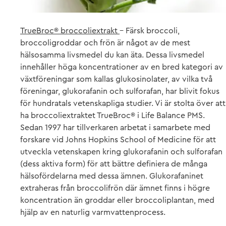
TrueBroc® broccoliextrakt
– Färsk broccoli,
broccoligroddar och frön är något av de mest
hälsosamma livsmedel du kan äta. Dessa livsmedel
innehåller höga koncentrationer av en bred kategori av
växtföreningar som kallas glukosinolater, av vilka två
föreningar, glukorafanin och sulforafan, har blivit fokus
för hundratals vetenskapliga studier. Vi är stolta över att
ha broccoliextraktet TrueBroc® i Life Balance PMS.
Sedan 1997 har tillver­karen arbetat i samarbete med
forskare vid Johns Hopkins School of Medicine för att
utveckla vetenskapen kring glukorafanin och sulforafan
(dess aktiva form) för att bättre definiera de många
hälsofördelarna med dessa ämnen. Glukorafaninet
extraheras från broccolifrön där ämnet finns i högre
koncentration än groddar eller broccoliplantan, med
hjälp av en naturlig varmvattenprocess.