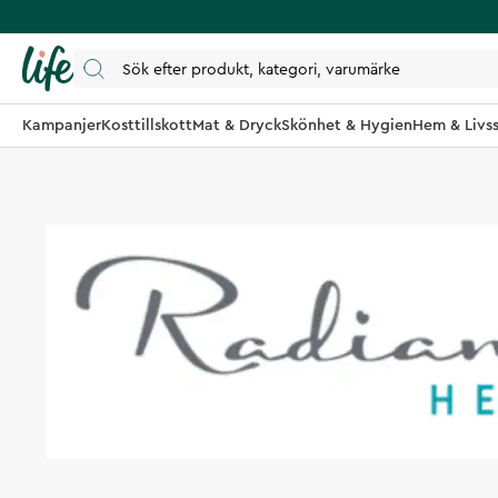
Kampanjer
Kosttillskott
Mat & Dryck
Skönhet & Hygien
Hem & Livss