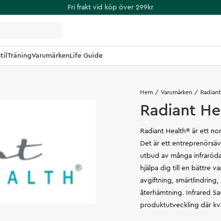
Fri frakt vid köp över 299kr
til
Träning
Varumärken
Life Guide
Hem
Varumärken
Radiant
Radiant He
Radiant Health® är ett no
Det är ett entreprenörsäv
utbud av många infraröda 
hjälpa dig till en bättre 
avgiftning, smärtlindrin
återhämtning. Infrared Sau
produktutveckling där kva