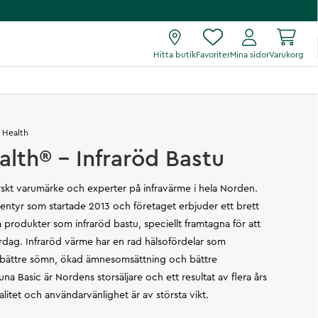
Hitta butik
Favoriter
Mina sidor
Varukorg
 Health
alth® - Infraröd Bastu
rskt varumärke och experter på infravärme i hela Norden.
entyr som startade 2013 och företaget erbjuder ett brett
produkter som infraröd bastu, speciellt framtagna för att
vardag. Infraröd värme har en rad hälsofördelar som
g, bättre sömn, ökad ämnesomsättning och bättre
na Basic är Nordens storsäljare och ett resultat av flera års
litet och användarvänlighet är av största vikt.