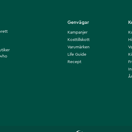
Genvägar
K
brett
Kampanjer
K
Kosttillskott
Hi
Varumärken
Va
utiker
Life Guide
K
 who
Recept
F
I
Å