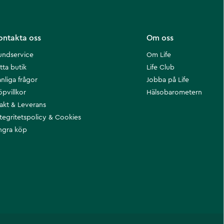
ontakta oss
Om oss
undservice
Om Life
tta butik
Life Club
nliga frågor
Jobba på Life
öpvillkor
Hälsobarometern
rakt & Leverans
ntegritetspolicy & Cookies
ngra köp