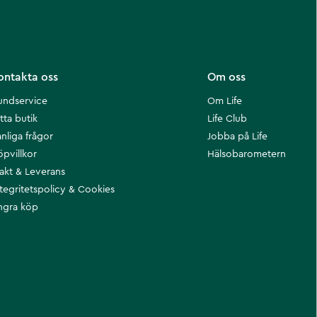
ontakta oss
Om oss
undservice
Om Life
tta butik
Life Club
nliga frågor
Jobba på Life
öpvillkor
Hälsobarometern
rakt & Leverans
ntegritetspolicy & Cookies
ngra köp