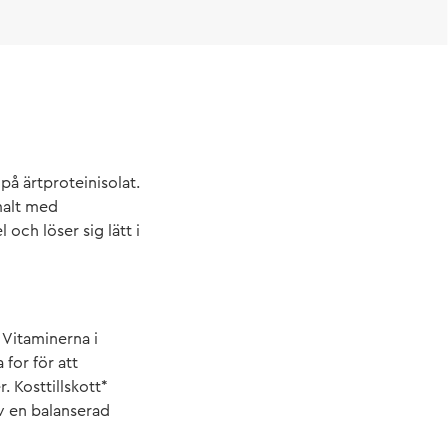
på ärtproteinisolat.
malt med
och löser sig lätt i
 Vitaminerna i
for för att
. Kosttillskott*
av en balanserad