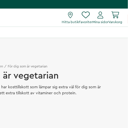
Hitta butik
Favoriter
Mina sidor
Varukorg
en
För dig som är vegetarian
 är vegetarian
 har kosttillskott som lämpar sig extra väl för dig som är
tt extra tillskott av vitaminer och protein.