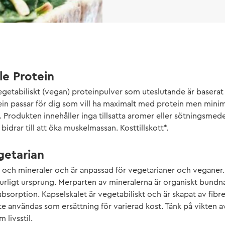
le Protein
egetabiliskt (vegan) proteinpulver som uteslutande är baserat 
ein passar för dig som vill ha maximalt med protein men mini
 Produkten innehåller inga tillsatta aromer eller sötningsmedel 
 bidrar till att öka muskelmassan. Kosttillskott*.
getarian
r och mineraler och är anpassad för vegetarianer och veganer.
urligt ursprung. Merparten av mineralerna är organiskt bundna 
absorption. Kapselskalet är vegetabiliskt och är skapat av fibrer
nte användas som ersättning för varierad kost. Tänk på vikten 
 livsstil.