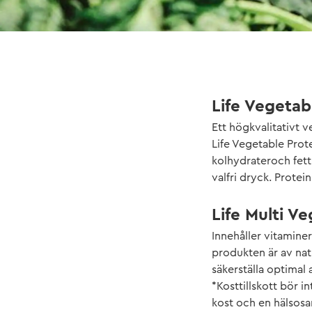
Life Vegetab
Ett högkvalitativt v
Life Vegetable Prot
kolhydrateroch fett.
valfri dryck. Protein
Life Multi Ve
Innehåller vitamine
produkten är av nat
säkerställa optimal 
*Kosttillskott bör i
kost och en hälsosam