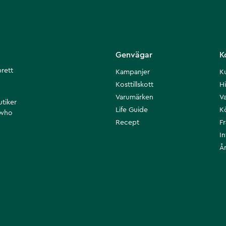
Genvägar
K
brett
Kampanjer
K
Kosttillskott
Hi
Varumärken
Va
utiker
Life Guide
K
 who
Recept
F
I
Å