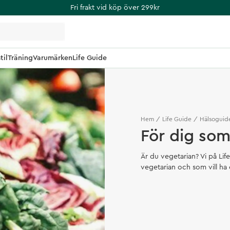
Fri frakt vid köp över 299kr
til
Träning
Varumärken
Life Guide
Hem
Life Guide
Hälsoguid
För dig som
Är du vegetarian? Vi på Life
vegetarian och som vill ha e