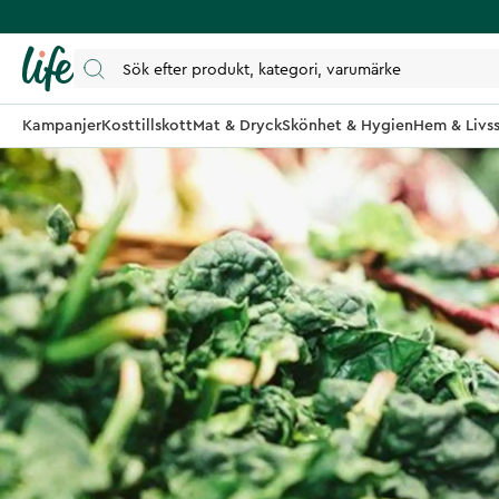
Kampanjer
Kosttillskott
Mat & Dryck
Skönhet & Hygien
Hem & Livss