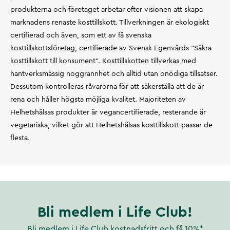
produkterna och företaget arbetar efter visionen att skapa
marknadens renaste kosttillskott. Tillverkningen är ekologiskt
certifierad och även, som ett av få svenska
kosttillskottsföretag, certifierade av Svensk Egenvårds ”Säkra
kosttillskott till konsument”. Kosttillskotten tillverkas med
hantverksmässig noggrannhet och alltid utan onödiga tillsatser.
Dessutom kontrolleras råvarorna för att säkerställa att de är
rena och håller högsta möjliga kvalitet. Majoriteten av
Helhetshälsas produkter är vegancertifierade, resterande är
vegetariska, vilket gör att Helhetshälsas kosttillskott passar de
flesta.
Bli medlem i Life Club!
Bli medlem i Life Club kostnadsfritt och få 10%*