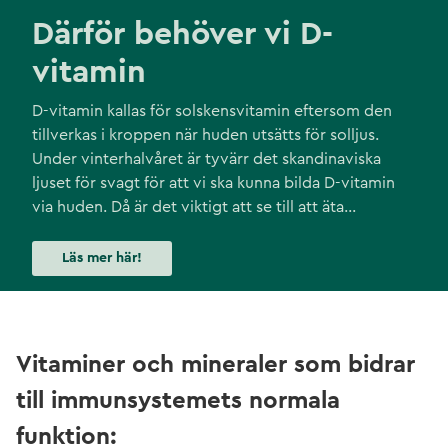
Därför behöver vi D-
vitamin
D-vitamin kallas för solskensvitamin eftersom den
tillverkas i kroppen när huden utsätts för solljus.
Under vinterhalvåret är tyvärr det skandinaviska
ljuset för svagt för att vi ska kunna bilda D-vitamin
via huden. Då är det viktigt att se till att äta
livsmedel som innehåller D-vitamin och ibland
behövs även extra tillskott för att stötta
Läs mer här!
immunsystemet, hormonproduktionen och
skeletthälsan!
Vitaminer och mineraler som bidrar
till immunsystemets normala
funktion: