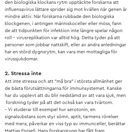
den biologiska klockans rytm upptäckte forskarna att
influensavirus lättare sprider sig mot kvällen när genen är
mindre aktiv. När forskarna rubbade den biologiska
klockgenen, i antingen människoceller eller möss, fann
de att tidpunkten för infektion inte längre spelar någon
roll – virusreplikation var alltid hög. Detta tyder på att
personer som jobbar nattskift, eller av andra anledningar
har en störd dygnsrytm, kan vara mer mottagliga för
virussjukdomar.
2. Stressa inte
Att inte stressa och att ”må bra” i största allmänhet ger
de bästa förutsättningarna för immunsystemet. Kanske
har du upplevt att du blir nedstämd av att vara sjuk, men
forskning tyder på att det också kan vara tvärtom.
– Vi studerar till exempel hur serotonin, en
signalsubstans som styr sömn, aptit, tarmens rörelser
med mera, påverkar en viss typ av immunceller, berättar
Mattias Forsell. Hans forskargrupp har fått fram