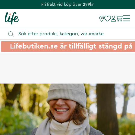
Fri frakt vid köp över 299kr
Lifebutiken.se är tillfälligt stängd 