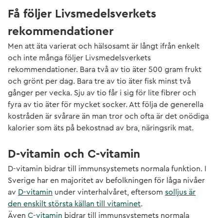
Få följer Livsmedelsverkets
rekommendationer
Men att äta varierat och hälsosamt är långt ifrån enkelt
och inte många följer Livsmedelsverkets
rekommendationer. Bara två av tio äter 500 gram frukt
och grönt per dag. Bara tre av tio äter fisk minst två
gånger per vecka. Sju av tio får i sig för lite fibrer och
fyra av tio äter för mycket socker. Att följa de generella
kostråden är svårare än man tror och ofta är det onödiga
kalorier som äts på bekostnad av bra, näringsrik mat.
D-vitamin och C-vitamin
D-vitamin bidrar till immunsystemets normala funktion. I
Sverige har en majoritet av befolkningen för låga nivåer
av
D-vitamin
under vinterhalvåret, eftersom
solljus är
den enskilt största källan till vitaminet
.
Även
C-vitamin
bidrar till immunsystemets normala