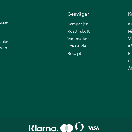
Genvägar
K
brett
Kampanjer
K
Kosttillskott
Hi
Varumärken
Va
utiker
Life Guide
K
 who
Recept
F
I
Å