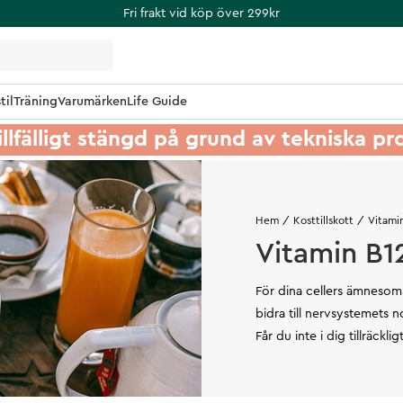
Fri frakt vid köp över 299kr
til
Träning
Varumärken
Life Guide
illfälligt stängd på grund av tekniska p
Hem
Kosttillskott
Vitami
Vitamin B12
För dina cellers ämnesomsä
bidra till nervsystemets
Får du inte i dig tillräckl