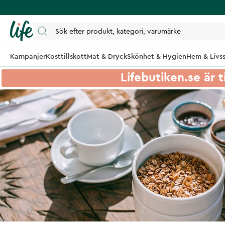
Kampanjer
Kosttillskott
Mat & Dryck
Skönhet & Hygien
Hem & Livss
Lifebutiken.se är t