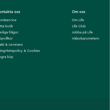
ontakta oss
Om oss
undservice
Om Life
tta butik
Life Club
nliga frågor
Jobba på Life
öpvillkor
Hälsobarometern
rakt & Leverans
ntegritetspolicy & Cookies
ngra köp