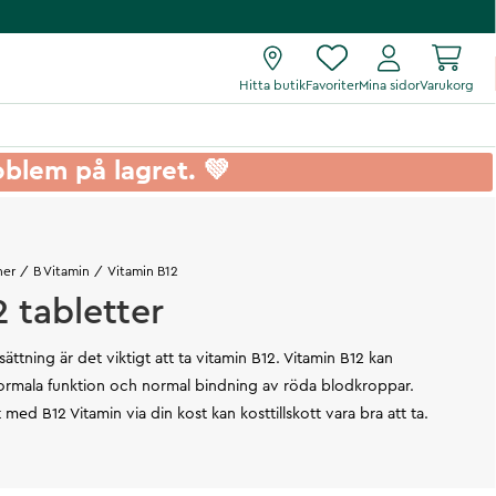
Hitta butik
Favoriter
Mina sidor
Varukorg
roblem på lagret. 💚
ner
B Vitamin
Vitamin B12
 tabletter
ttning är det viktigt att ta vitamin B12. Vitamin B12 kan
 normala funktion och normal bindning av röda blodkroppar.
igt med B12 Vitamin via din kost kan kosttillskott vara bra att ta.