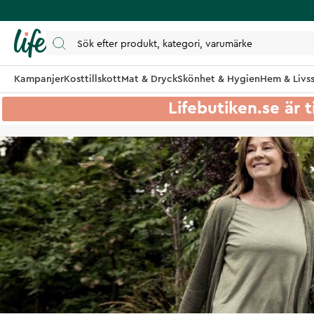
Kampanjer
Kosttillskott
Mat & Dryck
Skönhet & Hygien
Hem & Livss
Lifebutiken.se är t