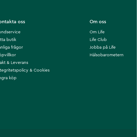
ontakta oss
Om oss
undservice
Om Life
tta butik
Life Club
nliga frågor
Jobba på Life
öpvillkor
Hälsobarometern
rakt & Leverans
ntegritetspolicy & Cookies
ngra köp