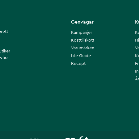
Genvägar
K
brett
Kampanjer
K
Kosttillskott
Hi
Varumärken
Va
utiker
Life Guide
K
 who
Recept
F
I
Å