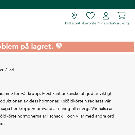
Hitta butik
Favoriter
Mina sidor
Varukorg
roblem på lagret. 💚
er
Jod
årämne för vår kropp. Mest känt är kanske att jod är viktigt
roduktionen av dess hormoner. I sköldkörteln regleras vår
 säga hur kroppen omvandlar näring till energi. Vår hälsa är
köldkörtelhormonerna är i schack – och vi är med andra ord
jod.