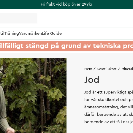
Fri frakt vid köp över 299kr
til
Träning
Varumärken
Life Guide
illfälligt stängd på grund av tekniska p
Hem
Kosttillskott
Mineral
Jod
Jod är ett superviktigt sp
för vår sköldkörtel och p
ämnesomsättning, det vill
därför beroende av att s
beroende av att få i oss 